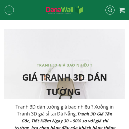
Chuyển
đến
nội
dung
TRANH 3D GIÁ BAO NHIÊU ?
GIÁ
TRANH
3D DÁN
TƯỜNG
Tranh 3D dán tường
giá bao nhiêu ? Xưởng in
Tranh 3D giá sỉ tại Đà Nẵng.
Tranh 3D Giá Tận
Gốc, Tiết Kiệm Ngay 30 – 50% so với giá thị
trường, lựa chọn hàng đầu của khách hàng thông