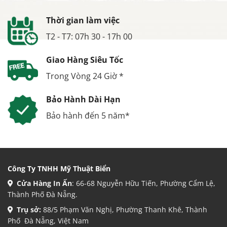
Thời gian làm việc
T2 - T7: 07h 30 - 17h 00
Giao Hàng Siêu Tốc
Trong Vòng 24 Giờ *
Bảo Hành Dài Hạn
Bảo hành đến 5 năm*
Công Ty TNHH Mỹ Thuật Biển
Cửa Hàng In Ấn
: 66-68 Nguyễn Hữu Tiến, Phường Cẩm Lệ,
Thành Phố Đà Nẵng.
Trụ sở:
88/5 Phạm Văn Nghị, Phường Thanh Khê, Thành
Phố Đà Nẵng, Việt Nam