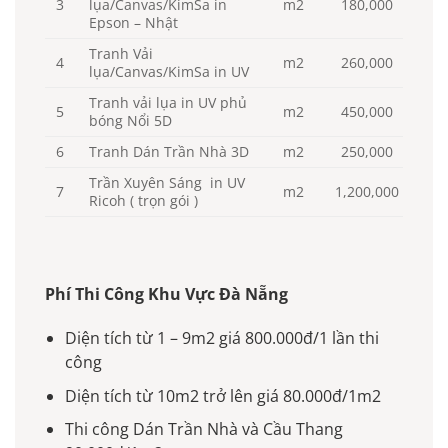
3
lụa/Canvas/KimSa in
m2
180,000
Epson – Nhật
Tranh Vải
4
m2
260,000
lụa/Canvas/KimSa in UV
Tranh vải lụa in UV phủ
5
m2
450,000
bóng Nổi 5D
6
Tranh Dán Trần Nhà 3D
m2
250,000
Trần Xuyên Sáng in UV
7
m2
1,200,000
Ricoh ( trọn gói )
Phí Thi Công Khu Vực Đà Nẵng
Diện tích từ 1 – 9m2 giá 800.000đ/1 lần thi
công
Diện tích từ 10m2 trở lên giá 80.000đ/1m2
Thi công Dán Trần Nhà và Cầu Thang