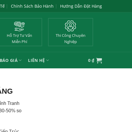
 Tế
Chính Sách Bảo Hành
Hướng Dẫn Đặt Hàng
Hỗ Trợ Tư Vấn
Thi Công Chuyên
Miễn Phí
Nghiệp
BÁO GIÁ
LIÊN HỆ
0
₫
ẴNG
ính Tranh
 30-50% so
Kiến Trúc,