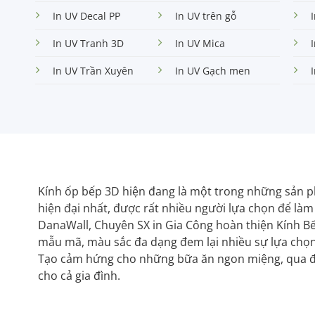
In UV Decal PP
In UV trên gỗ
In UV Tranh 3D
In UV Mica
In UV Trần Xuyên
In UV Gạch men
Kính ốp bếp 3D hiện đang là một trong những sản 
hiện đại nhất, được rất nhiều người lựa chọn để là
DanaWall, Chuyên SX in Gia Công hoàn thiện Kính B
mẫu mã, màu sắc đa dạng đem lại nhiều sự lựa chọn 
Tạo cảm hứng cho những bữa ăn ngon miệng, qua đ
cho cả gia đình.