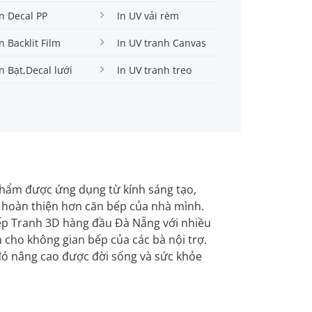
In Decal PP
In UV vải rèm
In Backlit Film
In UV tranh Canvas
In Bạt,Decal lưới
In UV tranh treo
phẩm được ứng dụng từ kính sáng tạo,
m hoàn thiện hơn căn bếp của nhà mình.
ếp Tranh 3D hàng đầu Đà Nẵng với nhiều
cho không gian bếp của các bà nội trợ.
ó nâng cao được đời sống và sức khỏe