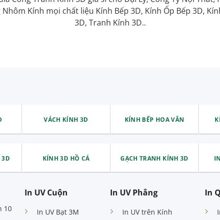
Nhôm Kính mọi chất liệu Kính Bếp 3D, Kính Ốp Bếp 3D, Kí
3D, Tranh Kính 3D..
D
VÁCH KÍNH 3D
KÍNH BẾP HOA VĂN
K
 3D
KÍNH 3D HỒ CÁ
GẠCH TRANH KÍNH 3D
I
In UV Cuộn
In UV Phẳng
In 
n 10
In UV Bạt 3M
In UV trên Kính