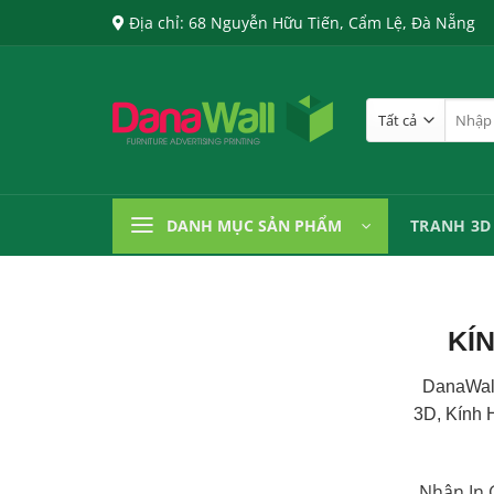
Chuyển
Địa chỉ: 68 Nguyễn Hữu Tiến, Cẩm Lệ, Đà Nẵng
đến
nội
dung
Tìm
kiếm:
DANH MỤC SẢN PHẨM
TRANH 3D
KÍ
DanaWal
3D, Kính 
Nhận In G