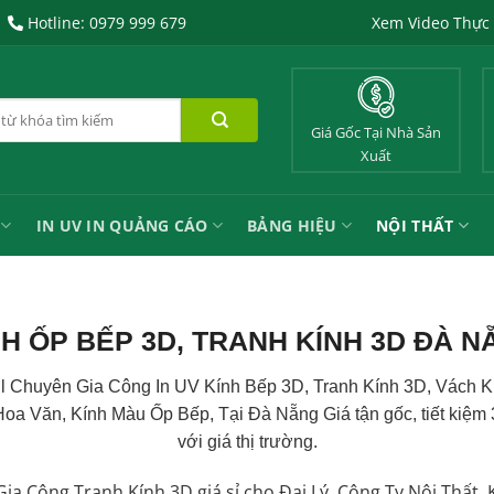
Hotline: 0979 999 679
Xem Video Thực
Giá Gốc Tại Nhà Sản
Xuất
IN UV IN QUẢNG CÁO
BẢNG HIỆU
NỘI THẤT
NH ỐP BẾP 3D, TRANH KÍNH 3D ĐÀ N
l Chuyên Gia Công
In UV
Kính Bếp 3D, Tranh Kính 3D, Vách K
Hoa Văn, Kính Màu Ốp Bếp, Tại Đà Nẵng Giá tận gốc, tiết kiệm
với giá thị trường.
ia Công Tranh Kính 3D giá sỉ cho Đại Lý, Công Ty Nội Thất, 