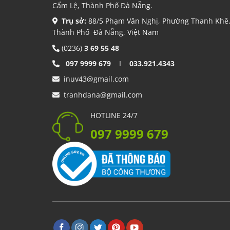
Cẩm Lệ, Thành Phố Đà Nẵng.
Trụ sở:
88/5 Phạm Văn Nghị, Phường Thanh Khê
Thành Phố Đà Nẵng, Việt Nam
(0236)
3 69 55 48
097 9999 679
I
033.921.4343
inuv43@gmail.com
tranhdana@gmail.com
HOTLINE 24/7
097 9999 679