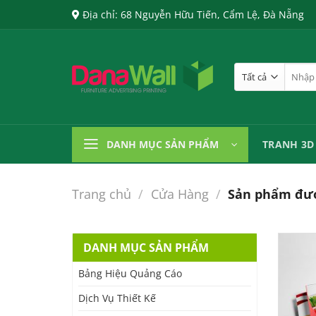
Chuyển
Địa chỉ: 68 Nguyễn Hữu Tiến, Cẩm Lệ, Đà Nẵng
đến
nội
dung
Tìm
kiếm:
DANH MỤC SẢN PHẨM
TRANH 3D
Trang chủ
/
Cửa Hàng
/
Sản phẩm đượ
DANH MỤC SẢN PHẨM
Bảng Hiệu Quảng Cáo
Dịch Vụ Thiết Kế