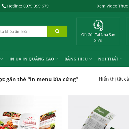
Hotline: 0979 999 679
Xem Video Thực
Giá Gốc Tại Nhà Sản
Xuất
IN UV IN QUẢNG CÁO
BẢNG HIỆU
NỘI THẤT
Hiển thị tất c
c gắn thẻ “in menu bìa cứng”