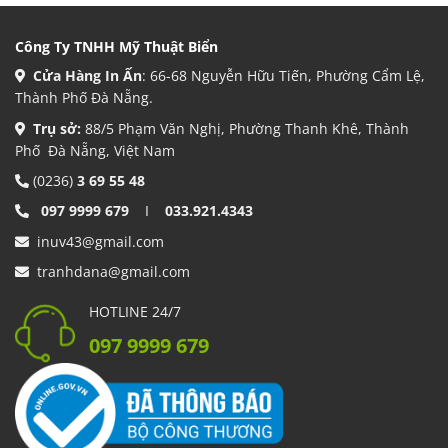
Công Ty TNHH Mỹ Thuật Biển
Cửa Hàng In Ấn
: 66-68 Nguyễn Hữu Tiến, Phường Cẩm Lệ,
Thành Phố Đà Nẵng.
Trụ sở:
88/5 Phạm Văn Nghị, Phường Thanh Khê, Thành
Phố Đà Nẵng, Việt Nam
(0236)
3 69 55 48
097 9999 679
I
033.921.4343
inuv43@gmail.com
tranhdana@gmail.com
HOTLINE 24/7
097 9999 679