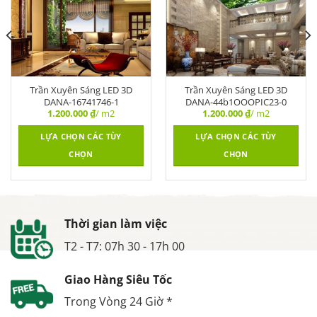
Trần Xuyên Sáng LED 3D
Trần Xuyên Sáng LED 3D
DANA-16741746-1
DANA-44b1OOOPIC23-0
1.200.000
₫
/ m2
1.200.000
₫
/ m2
LỰA CHỌN CÁC TÙY
LỰA CHỌN CÁC TÙY
CHỌN
CHỌN
Thời gian làm việc
T2 - T7: 07h 30 - 17h 00
Giao Hàng Siêu Tốc
Trong Vòng 24 Giờ *