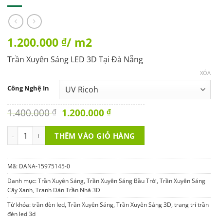
1.200.000
/ m2
₫
Trần Xuyên Sáng LED 3D Tại Đà Nẵng
XÓA
Công Nghệ In
Original
Current
1.400.000
1.200.000
₫
₫
price
price
was:
is:
Trần Xuyên Sáng LED 3D DANA-15975145-0 số lượng
THÊM VÀO GIỎ HÀNG
1.400.000 ₫.
1.200.000 ₫.
Mã:
DANA-15975145-0
Danh mục:
Trần Xuyên Sáng
,
Trần Xuyên Sáng Bầu Trời
,
Trần Xuyên Sáng
Cây Xanh
,
Tranh Dán Trần Nhà 3D
Từ khóa:
trần đèn led
,
Trần Xuyên Sáng
,
Trần Xuyên Sáng 3D
,
trang trí trần
đèn led 3d