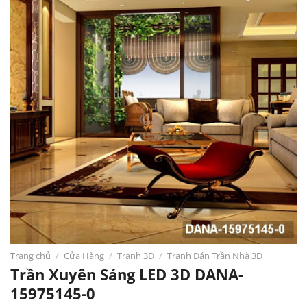
Trang chủ
/
Cửa Hàng
/
Tranh 3D
/
Tranh Dán Trần Nhà 3D
Trần Xuyên Sáng LED 3D DANA-
15975145-0