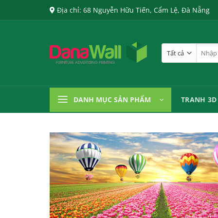
Chuyển
Địa chỉ: 68 Nguyễn Hữu Tiến, Cẩm Lệ, Đà Nẵng
đến
nội
dung
Tìm
kiếm:
DANH MỤC SẢN PHẨM
TRANH 3D