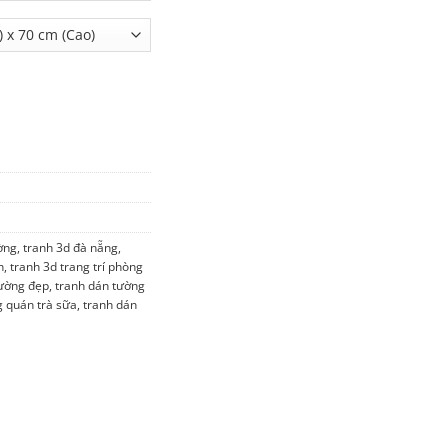
 số lượng
ờng
,
tranh 3d đà nẵng
,
h
,
tranh 3d trang trí phòng
tường đẹp
,
tranh dán tường
g quán trà sữa
,
tranh dán