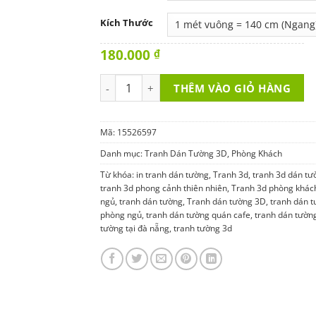
Kích Thước
180.000
₫
Tranh Dán Tường 3D Phòng Khách 15526597
THÊM VÀO GIỎ HÀNG
Mã:
15526597
Danh mục:
Tranh Dán Tường 3D
,
Phòng Khách
Từ khóa:
in tranh dán tường
,
Tranh 3d
,
tranh 3d dán tư
tranh 3d phong cảnh thiên nhiên
,
Tranh 3d phòng khác
ngủ
,
tranh dán tường
,
Tranh dán tường 3D
,
tranh dán 
phòng ngủ
,
tranh dán tường quán cafe
,
tranh dán tườn
tường tại đà nẵng
,
tranh tường 3d