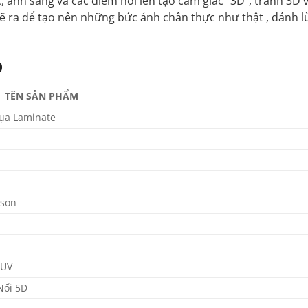
 ánh sáng và các điểm nổi lên tạo cảm giác “3D”, tranh 3D vốn
ẽ ra để tạo nên những bức ảnh chân thực như thật , đánh lừ
D
TÊN SẢN PHẨM
ụa Laminate
pson
 UV
Nổi 5D