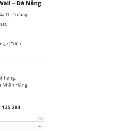
Wall – Đà Nẵng
Giá Thị Trường.
Nét.
ng >1Triệu.
t hàng.
n Nhận Hàng.
9
125 284
XÓA