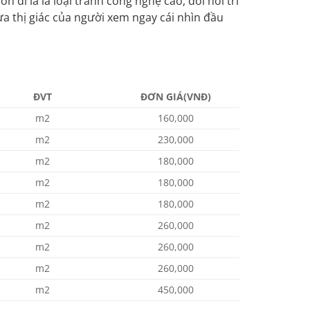
 dĩ là là loại tranh công nghệ cao, đòi hỏi trí
a thị giác của người xem ngay cái nhìn đầu
ĐVT
ĐƠN GIÁ(VNĐ)
m2
160,000
m2
230,000
m2
180,000
m2
180,000
m2
180,000
m2
260,000
m2
260,000
m2
260,000
m2
450,000