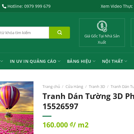
Hotline: 0979 999 679
Xem Video Thực
Giá Gốc Tại Nhà Sản
Xuất
IN UV IN QUẢNG CÁO
BẢNG HIỆU
NỘI THẤT
Trang chủ
/
Cửa Hàng
/
Tranh 3D
/
Tranh Dán T
Tranh Dán Tường 3D P
15526597
160.000
/ m2
₫