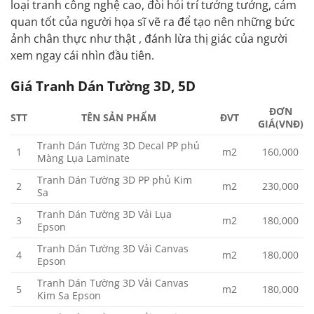
loại tranh công nghệ cao, đòi hỏi trí tưởng tưởng, cảm
quan tốt của người họa sĩ vẽ ra để tạo nên những bức
ảnh chân thực như thật , đánh lừa thị giác của người
xem ngay cái nhìn đầu tiên.
Giá Tranh Dán Tường 3D, 5D
ĐƠN
STT
TÊN SẢN PHẨM
ĐVT
GIÁ(VNĐ)
Tranh Dán Tường 3D Decal PP phủ
1
m2
160,000
Màng Lụa Laminate
Tranh Dán Tường 3D PP phủ Kim
2
m2
230,000
Sa
Tranh Dán Tường 3D Vải Lụa
3
m2
180,000
Epson
Tranh Dán Tường 3D Vải Canvas
4
m2
180,000
Epson
Tranh Dán Tường 3D Vải Canvas
5
m2
180,000
Kim Sa Epson