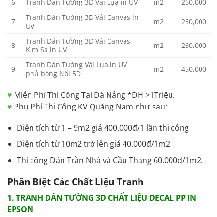
6
Tranh Dán Tường 3D Vải Lụa in UV
m2
260,000
Tranh Dán Tường 3D Vải Canvas in
7
m2
260,000
UV
Tranh Dán Tường 3D Vải Canvas
8
m2
260,000
Kim Sa in UV
Tranh Dán Tường Vải Lụa in UV
9
m2
450,000
phủ bóng Nổi 5D
♥
Miễn Phí Thi Công Tại Đà Nẵng *ĐH >1Triệu.
♥
Phụ Phí Thi Công KV Quảng Nam như sau:
Diện tích từ 1 – 9m2 giá 400.000đ/1 lần thi công
Diện tích từ 10m2 trở lên giá 40.000đ/1m2
Thi công Dán Trần Nhà và Cầu Thang 60.000đ/1m2.
Phân Biệt Các Chất Liệu Tranh
1. TRANH DÁN TƯỜNG 3D CHẤT LIỆU DECAL PP IN
EPSON