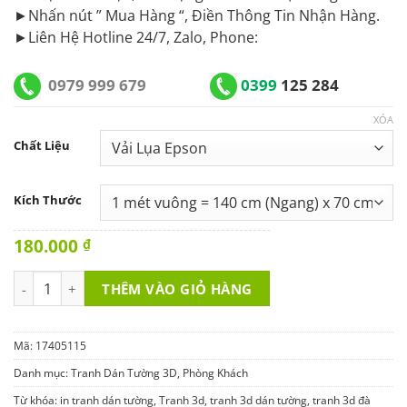
►Nhấn nút ” Mua Hàng “, Điền Thông Tin Nhận Hàng.
►Liên Hệ Hotline 24/7, Zalo, Phone:
0979 999 679
0399
125 284
XÓA
Chất Liệu
Kích Thước
180.000
₫
Tranh Dán Tường 3D Phòng Khách 17405115 số lượng
THÊM VÀO GIỎ HÀNG
Mã:
17405115
Danh mục:
Tranh Dán Tường 3D
,
Phòng Khách
Từ khóa:
in tranh dán tường
,
Tranh 3d
,
tranh 3d dán tường
,
tranh 3d đà