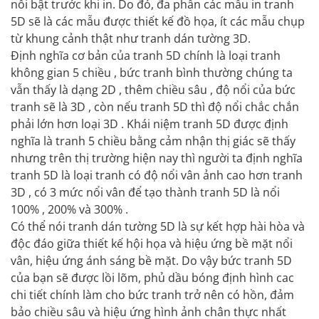
nổi bật trước khi in. Do đó, đa phần các mẫu in tranh
5D sẽ là các mẫu được thiết kế đồ họa, ít các mẫu chụp
từ khung cảnh thật như tranh dán tường 3D.
Định nghĩa cơ bản của tranh 5D chính là loại tranh
không gian 5 chiều , bức tranh bình thường chúng ta
vẫn thấy là dạng 2D , thêm chiều sâu , độ nổi của bức
tranh sẽ là 3D , còn nếu tranh 5D thì độ nổi chắc chắn
phải lớn hơn loại 3D . Khái niệm tranh 5D được định
nghĩa là tranh 5 chiều bằng cảm nhận thị giác sẽ thấy
nhưng trên thị trường hiện nay thì người ta định nghĩa
tranh 5D là loại tranh có độ nổi vân ảnh cao hơn tranh
3D , có 3 mức nổi vân để tạo thành tranh 5D là nổi
100% , 200% và 300% .
Có thể nói tranh dán tường 5D là sự kết hợp hài hòa và
độc đáo giữa thiết kế hội họa và hiệu ứng bề mặt nổi
vân, hiệu ứng ánh sáng bề mặt. Do vậy bức tranh 5D
của bạn sẽ được lồi lõm, phủ dầu bóng định hình cac
chi tiết chính làm cho bức tranh trở nên có hồn, đảm
bảo chiều sâu và hiệu ứng hình ảnh chân thực nhất