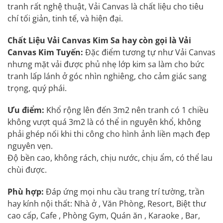
tranh rất nghệ thuật, Vải Canvas là chất liệu cho tiêu
chí tối giản, tinh tế, và hiện đại.
Chất Liệu Vải Canvas Kim Sa hay còn gọi là Vải
Canvas Kim Tuyến:
Đặc điểm tương tự như Vải Canvas
nhưng mặt vải được phủ nhẹ lớp kim sa làm cho bức
tranh lấp lánh ở góc nhìn nghiêng, cho cảm giác sang
trọng, quý phái.
Ưu điểm:
Khổ rộng lên đến 3m2 nên tranh có 1 chiều
không vượt quá 3m2 là có thể in nguyên khổ, không
phải ghép nối khi thi công cho hình ảnh liền mạch đẹp
nguyên vẹn.
Độ bền cao, không rách, chịu nước, chịu ẩm, có thể lau
chùi được.
Phù hợp:
Đáp ứng mọi nhu cầu trang trí tường, trần
hay kính nội thất: Nhà ở , Văn Phòng, Resort, Biệt thư
cao cấp, Cafe , Phòng Gym, Quán ăn , Karaoke , Bar,