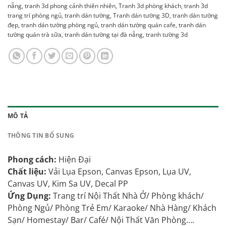
nẵng
,
tranh 3d phong cảnh thiên nhiên
,
Tranh 3d phòng khách
,
tranh 3d
trang trí phòng ngủ
,
tranh dán tường
,
Tranh dán tường 3D
,
tranh dán tường
đẹp
,
tranh dán tường phòng ngủ
,
tranh dán tường quán cafe
,
tranh dán
tường quán trà sữa
,
tranh dán tường tại đà nẵng
,
tranh tường 3d
MÔ TẢ
THÔNG TIN BỔ SUNG
Phong cách:
Hiện Đại
Chất liệu:
Vải Lụa Epson, Canvas Epson, Lụa UV,
Canvas UV, Kim Sa UV, Decal PP
Ứng Dụng:
Trang trí Nội Thất Nhà Ở/ Phòng khách/
Phòng Ngủ/ Phòng Trẻ Em/ Karaoke/ Nhà Hàng/ Khách
Sạn/ Homestay/ Bar/ Café/ Nội Thất Văn Phòng….