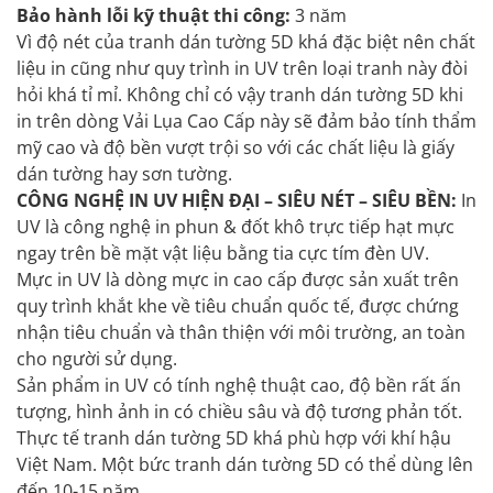
Bảo hành lỗi kỹ thuật thi công:
3 năm
Vì độ nét của tranh dán tường 5D khá đặc biệt nên chất
liệu in cũng như quy trình in UV trên loại tranh này đòi
hỏi khá tỉ mỉ. Không chỉ có vậy tranh dán tường 5D khi
in trên dòng Vải Lụa Cao Cấp này sẽ đảm bảo tính thẩm
mỹ cao và độ bền vượt trội so với các chất liệu là giấy
dán tường hay sơn tường.
CÔNG NGHỆ IN UV HIỆN ĐẠI – SIÊU NÉT – SIÊU BỀN:
In
UV là công nghệ in phun & đốt khô trực tiếp hạt mực
ngay trên bề mặt vật liệu bằng tia cực tím đèn UV.
Mực in UV là dòng mực in cao cấp được sản xuất trên
quy trình khắt khe về tiêu chuẩn quốc tế, được chứng
nhận tiêu chuẩn và thân thiện với môi trường, an toàn
cho người sử dụng.
Sản phẩm in UV có tính nghệ thuật cao, độ bền rất ấn
tượng, hình ảnh in có chiều sâu và độ tương phản tốt.
Thực tế tranh dán tường 5D khá phù hợp với khí hậu
Việt Nam. Một bức tranh dán tường 5D có thể dùng lên
đến 10-15 năm.