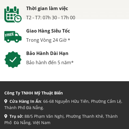
Thời gian làm việc
T2 - T7: 07h 30 - 17h 00
Giao Hàng Siêu Tốc
Trong Vòng 24 Giờ *
Bảo Hành Dài Hạn
Bảo hành đến 5 năm*
Công Ty TNHH Mỹ Thuật Biển
Cửa Hàng In Ấn
: 66-68 Nguyễn Hữu Tiến, Phường Cẩm Lệ,
Thành Phố Đà Nẵng.
Trụ sở:
88/5 Phạm Văn Nghị, Phường Thanh Khê, Thành
Phố Đà Nẵng, Việt Nam