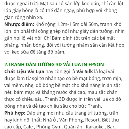
được ngoài trời. Mặt sau có sẵn lớp keo dán, chỉ cần lột
lớp giấy bóng là có thể dán ngay, phù hợp với không
gian rộng nhìn xa.
Nhược điểm:
Khổ rộng 1.2m-1.5m dài 50m, tranh khổ
lớn lớn phải thi công ghép nối như giấy dán tường, nhìn
gần hơi lộ vết nối. Chỉ Bám dính tốt trên các bề mặt
phẳng, nhẵn bóng, đối với tường nhám sần cần kết hợp
với keo sữa để tăng độ bám.
2.TRANH DÁN TƯỜNG 3D VẢI LỤA IN EPSON
Chất Liệu Vải Lụa
hay còn gọi là
Vải Silk
là loại vải
được làm từ sợi tơ nhân tạo có bề mặt bóng, trơn mịn,
vải mềm, nhẹ, độ bóng bề mặt cho khả năng in ấn sắc
nét, bám mực và kháng nước khá cao, màu sắc chân
thực có chiều sâu. Tranh 3D được in trên vải lụa có độ
bóng nhẹ và dễ tạo chiều sâu cho bức Tranh.
Phù hợp:
Đáp ứng mọi nhu cầu trang trí tường, trần
hay kính nội thất: Nhà ở , Văn Phòng, Resort, Biệt thư
cao cấp, Cafe , Phòng Gym, Quán ăn , Karaoke , Bar,