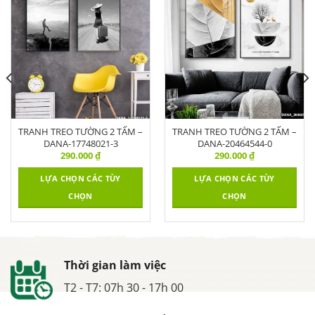
TRANH TREO TƯỜNG 2 TẤM –
TRANH TREO TƯỜNG 2 TẤM –
DANA-17748021-3
DANA-20464544-0
290.000
₫
290.000
₫
LỰA CHỌN CÁC TÙY
LỰA CHỌN CÁC TÙY
CHỌN
CHỌN
Thời gian làm việc
T2 - T7: 07h 30 - 17h 00