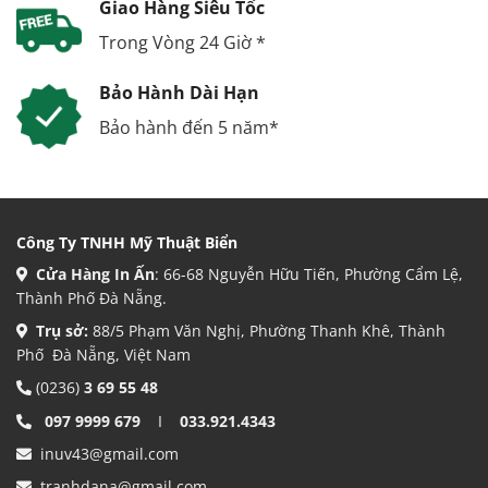
Giao Hàng Siêu Tốc
Trong Vòng 24 Giờ *
Bảo Hành Dài Hạn
Bảo hành đến 5 năm*
Công Ty TNHH Mỹ Thuật Biển
Cửa Hàng In Ấn
: 66-68 Nguyễn Hữu Tiến, Phường Cẩm Lệ,
Thành Phố Đà Nẵng.
Trụ sở:
88/5 Phạm Văn Nghị, Phường Thanh Khê, Thành
Phố Đà Nẵng, Việt Nam
(0236)
3 69 55 48
097 9999 679
I
033.921.4343
inuv43@gmail.com
tranhdana@gmail.com