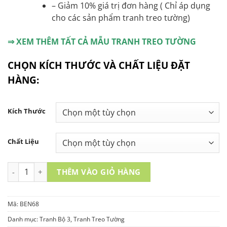
– Giảm 10% giá trị đơn hàng ( Chỉ áp dụng
cho các sản phẩm tranh treo tường)
⇒ XEM THÊM TẤT CẢ MẪU TRANH TREO TƯỜNG
CHỌN KÍCH THƯỚC VÀ CHẤT LIỆU ĐẶT
HÀNG:
Kích Thước
Chất Liệu
TRANH TREO TƯỜNG 3 TẤM- BEN68 số lượng
THÊM VÀO GIỎ HÀNG
Mã:
BEN68
Danh mục:
Tranh Bộ 3
,
Tranh Treo Tường