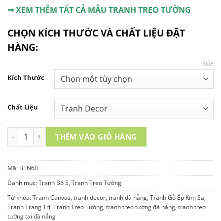
⇒ XEM THÊM TẤT CẢ MẪU TRANH TREO TƯỜNG
CHỌN KÍCH THƯỚC VÀ CHẤT LIỆU ĐẶT
HÀNG:
XÓA
Kích Thước
Chất Liệu
TRANH TREO TƯỜNG - BEN60 số lượng
THÊM VÀO GIỎ HÀNG
Mã:
BEN60
Danh mục:
Tranh Bộ 5
,
Tranh Treo Tường
Từ khóa:
Tranh Canvas
,
tranh decor
,
tranh đà nẵng
,
Tranh Gỗ Ép Kim Sa
,
Tranh Trang Trí
,
Tranh Treo Tường
,
tranh treo tường đà nẵng
,
tranh treo
tường tại đà nẵng