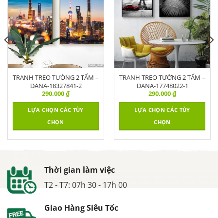
TRANH TREO TƯỜNG 2 TẤM –
TRANH TREO TƯỜNG 2 TẤM –
DANA-18327841-2
DANA-17748022-1
290.000
₫
290.000
₫
LỰA CHỌN CÁC TÙY
LỰA CHỌN CÁC TÙY
CHỌN
CHỌN
Thời gian làm việc
T2 - T7: 07h 30 - 17h 00
Giao Hàng Siêu Tốc