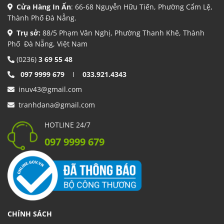
Cửa Hàng In Ấn
: 66-68 Nguyễn Hữu Tiến, Phường Cẩm Lệ,
Thành Phố Đà Nẵng.
Trụ sở:
88/5 Phạm Văn Nghị, Phường Thanh Khê, Thành
Phố Đà Nẵng, Việt Nam
(0236)
3 69 55 48
097 9999 679
I
033.921.4343
inuv43@gmail.com
tranhdana@gmail.com
HOTLINE 24/7
097 9999 679
CHÍNH SÁCH