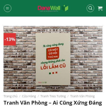
Chuyển
đến
nội
dung
-13%
Trang chủ
/
Cửa Hàng
/
Tranh Treo Tường
/
Tranh Văn Phòng
Tranh Văn Phòng – Ai Cũng Xứng Đáng