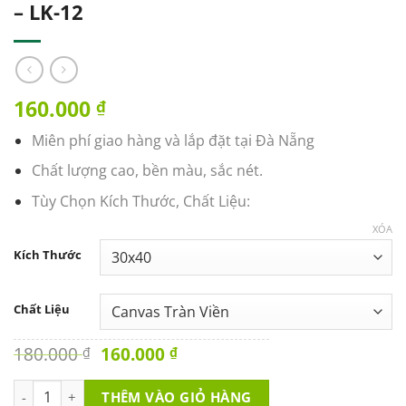
– LK-12
160.000
₫
Miên phí giao hàng và lắp đặt tại Đà Nẵng
Chất lượng cao, bền màu, sắc nét.
Tùy Chọn Kích Thước, Chất Liệu:
XÓA
Kích Thước
Chất Liệu
Original
Current
180.000
160.000
₫
₫
price
price
was:
is:
Tranh Văn Phòng - Ai Cũng Xứng Đáng - LK-12 số lượng
THÊM VÀO GIỎ HÀNG
180.000 ₫.
160.000 ₫.