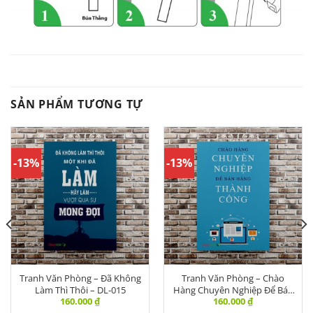
SẢN PHẨM TƯƠNG TỰ
-13%
-13%
Tranh Văn Phòng – Đã Không
Tranh Văn Phòng – Chào
Làm Thì Thôi – DL-015
Hàng Chuyên Nghiệp Để Bán
160.000
₫
160.000
₫
Hàng – DL-004