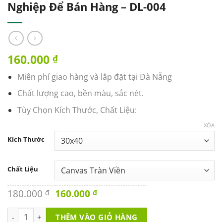
Nghiệp Để Bán Hàng – DL-004
160.000
₫
Miên phí giao hàng và lắp đặt tại Đà Nẵng
Chất lượng cao, bền màu, sắc nét.
Tùy Chọn Kích Thước, Chất Liệu:
XÓA
Kích Thước
Chất Liệu
Original
Current
180.000
160.000
₫
₫
price
price
was:
is:
Tranh Văn Phòng - Chào Hàng Chuyên Nghiệp Để Bán Hàng - D
THÊM VÀO GIỎ HÀNG
180.000 ₫.
160.000 ₫.