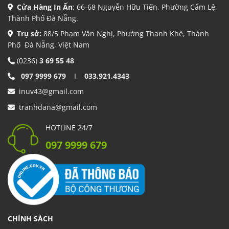
Cửa Hàng In Ấn
: 66-68 Nguyễn Hữu Tiến, Phường Cẩm Lệ,
Thành Phố Đà Nẵng.
Trụ sở:
88/5 Phạm Văn Nghị, Phường Thanh Khê, Thành
Phố Đà Nẵng, Việt Nam
(0236)
3 69 55 48
097 9999 679
I
033.921.4343
inuv43@gmail.com
tranhdana@gmail.com
HOTLINE 24/7
097 9999 679
CHÍNH SÁCH