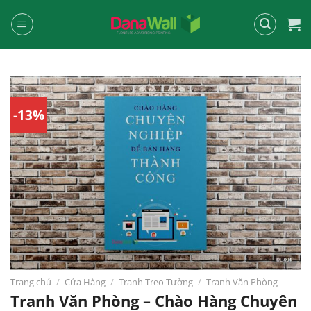
Chuyển
đến
nội
dung
-13%
Trang chủ
/
Cửa Hàng
/
Tranh Treo Tường
/
Tranh Văn Phòng
Tranh Văn Phòng – Chào Hàng Chuyên