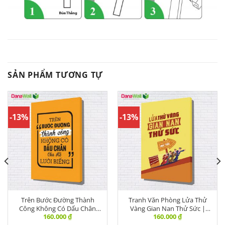
SẢN PHẨM TƯƠNG TỰ
-13%
-13%
Trên Bước Đường Thành
Tranh Văn Phòng Lửa Thử
Công Không Có Dấu Chân
Vàng Gian Nan Thử Sức |
160.000
₫
160.000
₫
Của Kẻ Lười Biếng | VPBR-135
VPBR-054