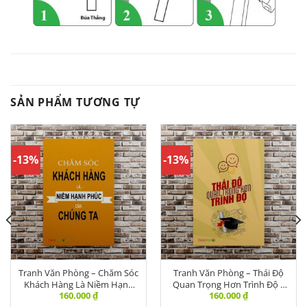
SẢN PHẨM TƯƠNG TỰ
-13%
-13%
Tranh Văn Phòng – Chăm Sóc
Tranh Văn Phòng – Thái Độ
Khách Hàng Là Niềm Hạnh
Quan Trọng Hơn Trình Độ –
160.000
₫
160.000
₫
Phúc – DL-003
DNVPR 235