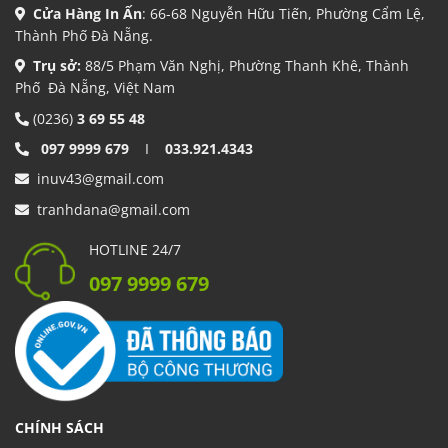
Cửa Hàng In Ấn
: 66-68 Nguyễn Hữu Tiến, Phường Cẩm Lệ,
Thành Phố Đà Nẵng.
Trụ sở:
88/5 Phạm Văn Nghị, Phường Thanh Khê, Thành
Phố Đà Nẵng, Việt Nam
(0236)
3 69 55 48
097 9999 679
I
033.921.4343
inuv43@gmail.com
tranhdana@gmail.com
HOTLINE 24/7
097 9999 679
CHÍNH SÁCH