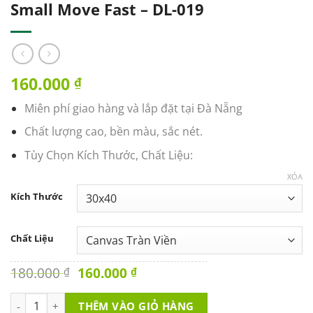
Small Move Fast – DL-019
160.000
₫
Miên phí giao hàng và lắp đặt tại Đà Nẵng
Chất lượng cao, bền màu, sắc nét.
Tùy Chọn Kích Thước, Chất Liệu:
XÓA
Kích Thước
Chất Liệu
Original
Current
180.000
160.000
₫
₫
price
price
was:
is:
Tranh Văn Phòng - Think Big Start Small Move Fast - DL-019 số
THÊM VÀO GIỎ HÀNG
180.000 ₫.
160.000 ₫.