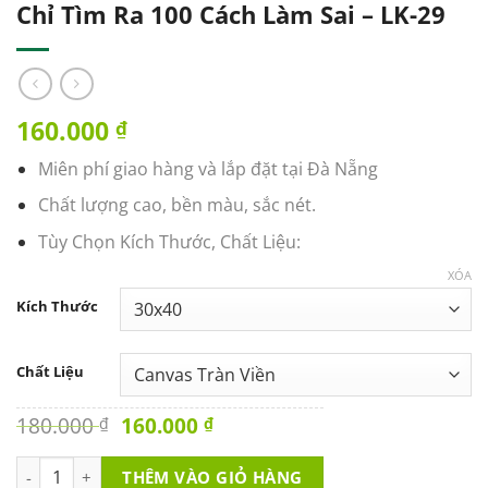
Chỉ Tìm Ra 100 Cách Làm Sai – LK-29
160.000
₫
Miên phí giao hàng và lắp đặt tại Đà Nẵng
Chất lượng cao, bền màu, sắc nét.
Tùy Chọn Kích Thước, Chất Liệu:
XÓA
Kích Thước
Chất Liệu
Original
Current
180.000
160.000
₫
₫
price
price
was:
is:
Tranh Văn Phòng - Tôi Không Thất Bại Chỉ Tìm Ra 100 Cách Làm
THÊM VÀO GIỎ HÀNG
180.000 ₫.
160.000 ₫.