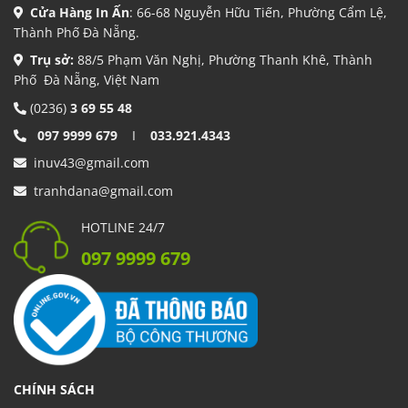
Cửa Hàng In Ấn
: 66-68 Nguyễn Hữu Tiến, Phường Cẩm Lệ,
Thành Phố Đà Nẵng.
Trụ sở:
88/5 Phạm Văn Nghị, Phường Thanh Khê, Thành
Phố Đà Nẵng, Việt Nam
(0236)
3 69 55 48
097 9999 679
I
033.921.4343
inuv43@gmail.com
tranhdana@gmail.com
HOTLINE 24/7
097 9999 679
CHÍNH SÁCH