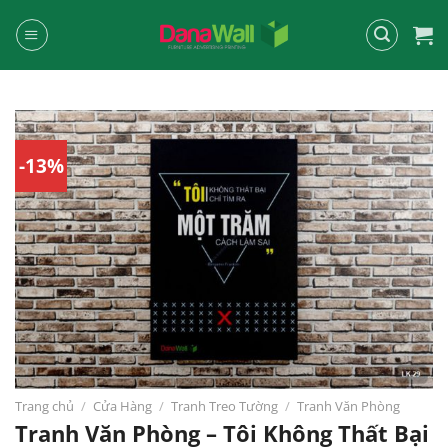
Chuyển
đến
nội
dung
-13%
Trang chủ
/
Cửa Hàng
/
Tranh Treo Tường
/
Tranh Văn Phòng
Tranh Văn Phòng – Tôi Không Thất Bại