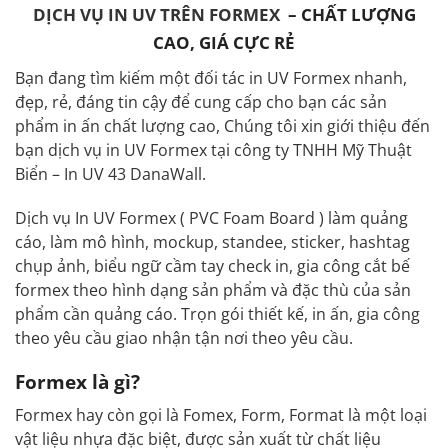
DỊCH VỤ IN UV TRÊN FORMEX
– CHẤT LƯỢNG
CAO, GIÁ CỰC RẺ
Bạn đang tìm kiếm một đối tác in UV Formex nhanh,
đẹp, rẻ, đáng tin cậy để cung cấp cho bạn các sản
phẩm in ấn chất lượng cao, Chúng tôi xin giới thiệu đến
bạn dịch vụ in UV Formex tại công ty TNHH Mỹ Thuật
Biển – In UV 43 DanaWall.
Dịch vụ In UV Formex ( PVC Foam Board ) làm quảng
cáo, làm mô hình, mockup, standee, sticker, hashtag
chụp ảnh, biểu ngữ cầm tay check in, gia công cắt bế
formex theo hình dạng sản phẩm và đặc thù của sản
phẩm cần quảng cáo. Trọn gói thiết kế, in ấn, gia công
theo yêu cầu giao nhận tận nơi theo yêu cầu.
Formex là gì?
Formex hay còn gọi là Fomex, Form, Format là một loại
vật liệu nhựa đặc biệt, được sản xuất từ chất liệu