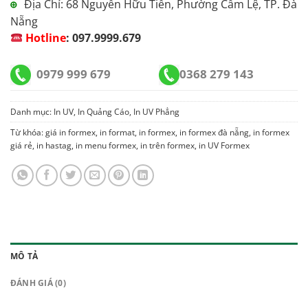
Địa Chỉ: 68 Nguyễn Hữu Tiến, Phường Cẩm Lệ, TP. Đà
⊕
Nẵng
Hotline
:
097.9999.679
0979 999 679
0368 279 143
Danh mục:
In UV, In Quảng Cáo
,
In UV Phẳng
Từ khóa:
giá in formex
,
in format
,
in formex
,
in formex đà nẵng
,
in formex
giá rẻ
,
in hastag
,
in menu formex
,
in trên formex
,
in UV Formex
MÔ TẢ
ĐÁNH GIÁ (0)