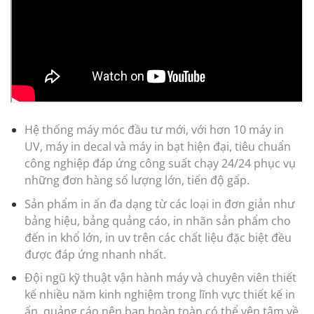
Hệ thống máy móc đầu tư mới, với hơn 10 máy in
UV, máy in decal và máy in bạt hiện đại, tiêu chuẩn
công nghiệp đáp ứng công suất chạy 24/24 phục vụ
những đơn hàng số lượng lớn, tiến độ gấp.
Sản phẩm in ấn đa dạng từ các loại in đơn giản như
bảng hiệu, bảng quảng cáo, in nhãn sản phẩm cho
đến in khổ lớn, in uv trên các chất liệu đặc biệt đều
được đáp ứng nhanh nhất.
Đội ngũ kỹ thuật vận hành máy và chuyên viên thiết
kế nhiều năm kinh nghiệm trong lĩnh vực thiết kế in
ấn, quảng cáo nên bạn hoàn toàn có thể yên tâm về