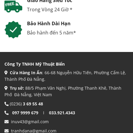
Giao Hàng Siêu Tốc
Trong Vòng 24 Giờ *
Bảo Hành Dài Hạn
Bảo hành đến 5 năm*
Công Ty TNHH Mỹ Thuật Biển
Cửa Hàng In Ấn
: 66-68 Nguyễn Hữu Tiến, Phường Cẩm Lệ,
Thành Phố Đà Nẵng.
Trụ sở:
88/5 Phạm Văn Nghị, Phường Thanh Khê, Thành
Phố Đà Nẵng, Việt Nam
(0236)
3 69 55 48
097 9999 679
I
033.921.4343
inuv43@gmail.com
tranhdana@gmail.com