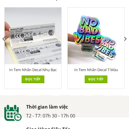
In Tem Nhãn Decal Nhụ Bạc
In Tem Nhãn Decal 7 Màu
ĐỌC TIẾP
ĐỌC TIẾP
Thời gian làm việc
T2 - T7: 07h 30 - 17h 00