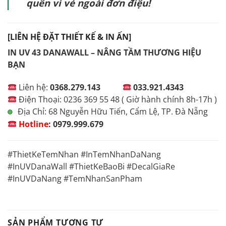
quên vì vẻ ngoài đơn điệu!
[LIÊN HỆ ĐẶT THIẾT KẾ & IN ẤN]
IN UV 43 DANAWALL – NÂNG TẦM THƯƠNG HIỆU
BẠN
Liên hệ:
0368.279.143
033.921.4343
Điện Thoại: 0236 369 55 48 ( Giờ hành chính 8h-17h )
Địa Chỉ: 68 Nguyễn Hữu Tiến, Cẩm Lệ, TP. Đà Nẵng
⊕
Hotline
:
0979.999.679
#ThietKeTemNhan #InTemNhanDaNang
#InUVDanaWall #ThietKeBaoBi #DecalGiaRe
#InUVDaNang #TemNhanSanPham
SẢN PHẨM TƯƠNG TỰ