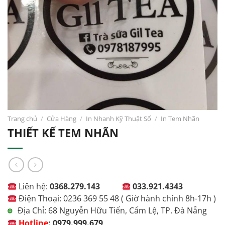
Trang chủ
/
Cửa Hàng
/
In Nhanh Kỹ Thuật Số
/
In Tem Nhãn
THIẾT KẾ TEM NHÃN
Liên hệ:
0368.279.143
033.921.4343
Điện Thoại: 0236 369 55 48 ( Giờ hành chính 8h-17h )
Địa Chỉ: 68 Nguyễn Hữu Tiến, Cẩm Lệ, TP. Đà Nẵng
⊕
Hotline
:
0979.999.679