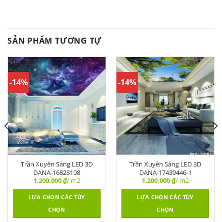
SẢN PHẨM TƯƠNG TỰ
-14%
-14%
Trần Xuyên Sáng LED 3D
Trần Xuyên Sáng LED 3D
DANA-16823108
DANA-17439446-1
1.200.000
₫
/ m2
1.200.000
₫
/ m2
LỰA CHỌN CÁC TÙY
LỰA CHỌN CÁC TÙY
CHỌN
CHỌN