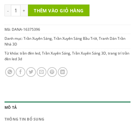
price
price
was:
is:
Trần Xuyên Sáng LED 3D DANA-16375396 số lượng
THÊM VÀO GIỎ HÀNG
1.400.000 ₫.
1.200.000 ₫.
Mã:
DANA-16375396
Danh mục:
Trần Xuyên Sáng
,
Trần Xuyên Sáng Bầu Trời
,
Tranh Dán Trần
Nhà 3D
Từ khóa:
trần đèn led
,
Trần Xuyên Sáng
,
Trần Xuyên Sáng 3D
,
trang trí trần
đèn led 3d
MÔ TẢ
THÔNG TIN BỔ SUNG