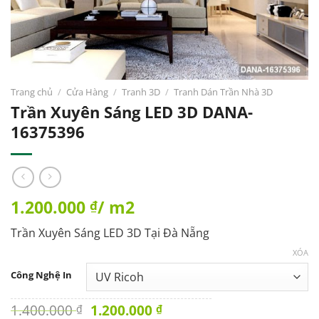
Trang chủ
/
Cửa Hàng
/
Tranh 3D
/
Tranh Dán Trần Nhà 3D
Trần Xuyên Sáng LED 3D DANA-
16375396
1.200.000
/ m2
₫
Trần Xuyên Sáng LED 3D Tại Đà Nẵng
XÓA
Công Nghệ In
Original
Current
1.400.000
1.200.000
₫
₫