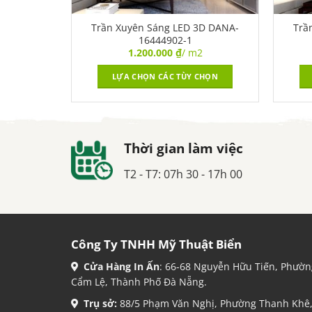
D DANA-
Trần Xuyên Sáng LED 3D DANA-
Trầ
16444902-1
2
1.200.000
₫
/ m2
CHỌN
LỰA CHỌN CÁC TÙY CHỌN
Thời gian làm việc
T2 - T7: 07h 30 - 17h 00
Công Ty TNHH Mỹ Thuật Biển
Cửa Hàng In Ấn
: 66-68 Nguyễn Hữu Tiến, Phườn
Cẩm Lệ, Thành Phố Đà Nẵng.
Trụ sở:
88/5 Phạm Văn Nghị, Phường Thanh Khê