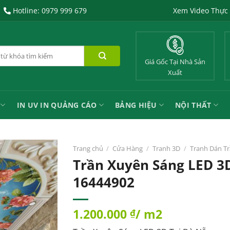
Hotline: 0979 999 679
Xem Video Thực
Giá Gốc Tại Nhà Sản
Xuất
IN UV IN QUẢNG CÁO
BẢNG HIỆU
NỘI THẤT
Trang chủ
/
Cửa Hàng
/
Tranh 3D
/
Tranh Dán T
Trần Xuyên Sáng LED 3
16444902
1.200.000
/ m2
₫