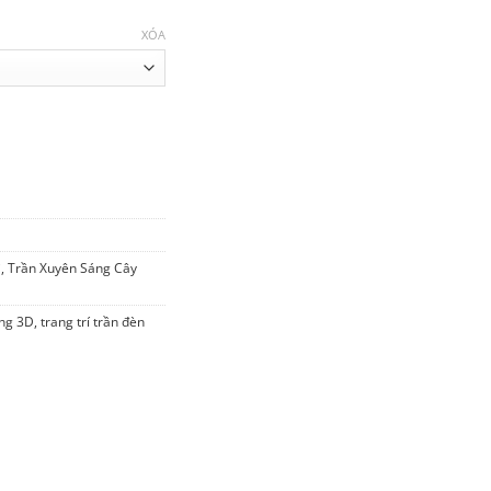
XÓA
 lượng
₫.
i
,
Trần Xuyên Sáng Cây
ng 3D
,
trang trí trần đèn