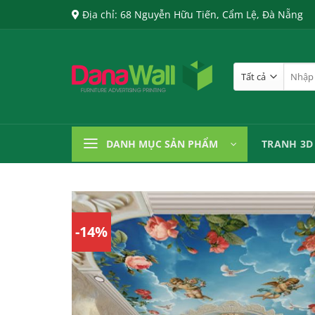
Chuyển
Địa chỉ: 68 Nguyễn Hữu Tiến, Cẩm Lệ, Đà Nẵng
đến
nội
dung
Tìm
kiếm:
DANH MỤC SẢN PHẨM
TRANH 3D
-14%