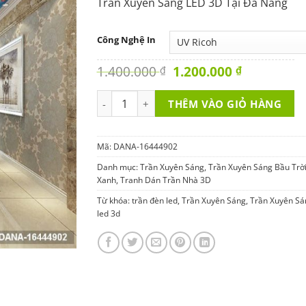
Trần Xuyên Sáng LED 3D Tại Đà Nẵng
Công Nghệ In
Original
Current
1.400.000
1.200.000
₫
₫
price
price
was:
is:
Trần Xuyên Sáng LED 3D DANA-16444902 số
THÊM VÀO GIỎ HÀNG
1.400.000 ₫.
1.200.000 
Mã:
DANA-16444902
Danh mục:
Trần Xuyên Sáng
,
Trần Xuyên Sáng Bầu Trờ
Xanh
,
Tranh Dán Trần Nhà 3D
Từ khóa:
trần đèn led
,
Trần Xuyên Sáng
,
Trần Xuyên Sá
led 3d