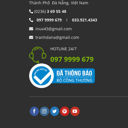
Thành Phố Đà Nẵng, Việt Nam
(0236)
3 69 55 48
097 9999 679
I
033.921.4343
inuv43@gmail.com
tranhdana@gmail.com
HOTLINE 24/7
097 9999 679