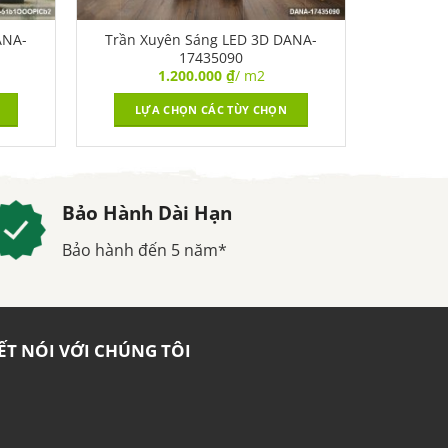
ANA-
Trần Xuyên Sáng LED 3D DANA-
17435090
1.200.000
₫
/ m2
LỰA CHỌN CÁC TÙY CHỌN
Bảo Hành Dài Hạn
Bảo hành đến 5 năm*
ẾT NÓI VỚI CHÚNG TÔI