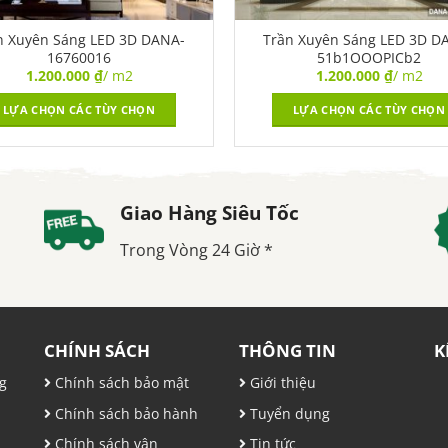
n Xuyên Sáng LED 3D DANA-
Trần Xuyên Sáng LED 3D D
16760016
51b1OOOPICb2
1.200.000
₫
/ m2
1.200.000
₫
/ m2
LỰA CHỌN CÁC TÙY CHỌN
LỰA CHỌN CÁC TÙY CHỌN
Giao Hàng Siêu Tốc
Trong Vòng 24 Giờ *
CHÍNH SÁCH
THÔNG TIN
K
g
Chính sách bảo mật
Giới thiệu
Chính sách bảo hành
Tuyển dụng
,
Chính sách vận
Tin tức