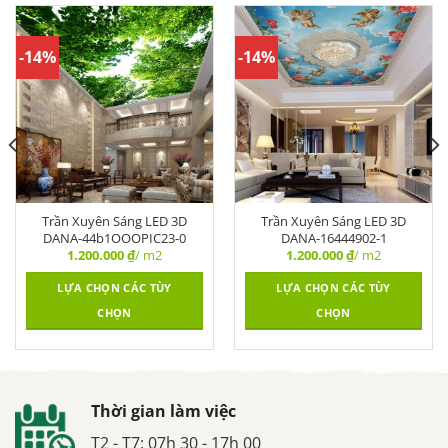
-14%
-14%
Trần Xuyên Sáng LED 3D
Trần Xuyên Sáng LED 3D
DANA-44b1OOOPIC23-0
DANA-16444902-1
1.200.000
₫
/ m2
1.200.000
₫
/ m2
LỰA CHỌN CÁC TÙY
LỰA CHỌN CÁC TÙY
CHỌN
CHỌN
Thời gian làm việc
T2 - T7: 07h 30 - 17h 00