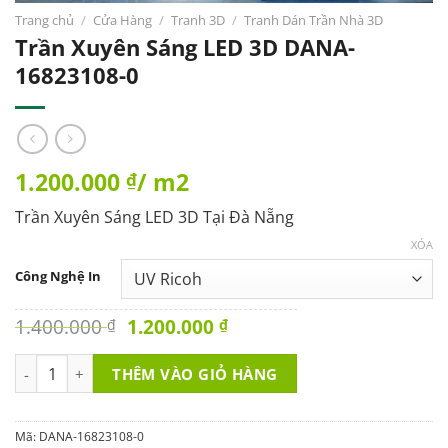
Trang chủ
/
Cửa Hàng
/
Tranh 3D
/
Tranh Dán Trần Nhà 3D
Trần Xuyên Sáng LED 3D DANA-
16823108-0
1.200.000
/ m2
₫
Trần Xuyên Sáng LED 3D Tại Đà Nẵng
XÓA
Công Nghệ In
Original
Current
1.400.000
1.200.000
₫
₫
price
price
was:
is:
Trần Xuyên Sáng LED 3D DANA-16823108-0 số lượng
THÊM VÀO GIỎ HÀNG
1.400.000 ₫.
1.200.000 ₫.
Mã:
DANA-16823108-0