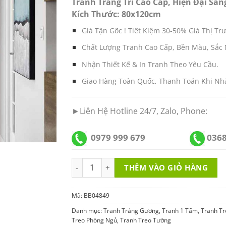
Tranh Trang Trí Cao Cấp, Hiện Đại San
Kích Thước: 80x120cm
Giá Tận Gốc ! Tiết Kiệm 30-50% Giá Thị Tr
Chất Lượng Tranh Cao Cấp, Bền Màu, Sắc 
Nhận Thiết Kế & In Tranh Theo Yêu Cầu.
Giao Hàng Toàn Quốc, Thanh Toán Khi Nh
►Liên Hệ Hotline 24/7, Zalo, Phone:
0979 999 679
0368
Tranh Tráng Gương Đính Đá BB04849 số lượ
THÊM VÀO GIỎ HÀNG
Mã:
BB04849
Danh mục:
Tranh Tráng Gương
,
Tranh 1 Tấm
,
Tranh Tr
Treo Phòng Ngủ
,
Tranh Treo Tường