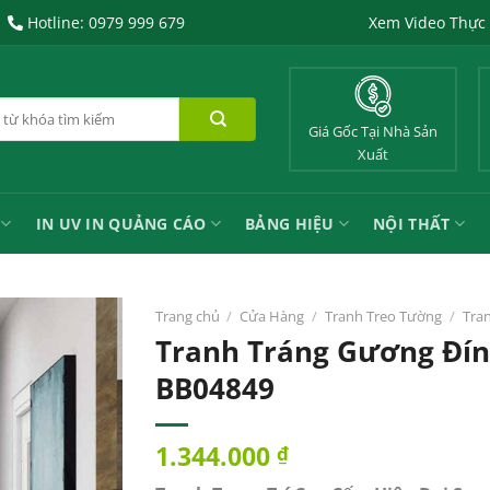
Hotline: 0979 999 679
Xem Video Thực
Giá Gốc Tại Nhà Sản
Xuất
IN UV IN QUẢNG CÁO
BẢNG HIỆU
NỘI THẤT
Trang chủ
/
Cửa Hàng
/
Tranh Treo Tường
/
Tra
Tranh Tráng Gương Đí
BB04849
1.344.000
₫