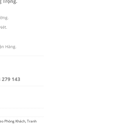
g Trọng.
ường.
Nét.
ận Hàng.
 279 143
ng
eo Phòng Khách
,
Tranh