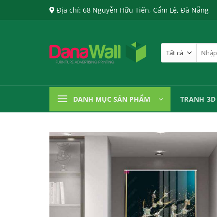
Chuyển
Địa chỉ: 68 Nguyễn Hữu Tiến, Cẩm Lệ, Đà Nẵng
đến
nội
dung
Tìm
kiếm:
DANH MỤC SẢN PHẨM
TRANH 3D