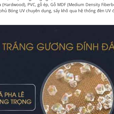
 (Hardwood), PVC, gỗ ép, Gỗ MDF (Medium Density Fiberbo
hủ Bóng UV chuyên dụng, sấy khô qua hệ thống đèn UV để