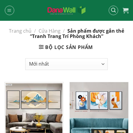
Chuyển
đến
nội
dung
Trang chủ
/
Cửa Hàng
/
Sản phẩm được gắn thẻ
“Tranh Trang Trí Phòng Khách”
BỘ LỌC SẢN PHẨM