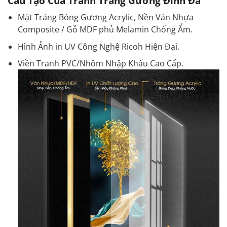
Cấu Tạo Của Tranh Tráng Gương Đính Đá
Mặt Tráng Bóng Gương Acrylic, Nền Ván Nhựa
Composite / Gỗ MDF phủ Melamin Chống Ẩm.
Hình Ảnh in UV Công Nghệ Ricoh Hiện Đại.
Viền Tranh PVC/Nhôm Nhập Khẩu Cao Cấp.