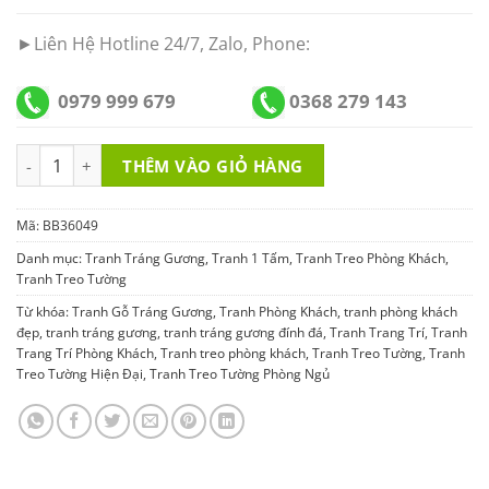
►Liên Hệ Hotline 24/7, Zalo, Phone:
0979 999 679
0368 279 143
Tranh Tráng Gương Đính Đá BB36049 số lượng
THÊM VÀO GIỎ HÀNG
Mã:
BB36049
Danh mục:
Tranh Tráng Gương
,
Tranh 1 Tấm
,
Tranh Treo Phòng Khách
,
Tranh Treo Tường
Từ khóa:
Tranh Gỗ Tráng Gương
,
Tranh Phòng Khách
,
tranh phòng khách
đẹp
,
tranh tráng gương
,
tranh tráng gương đính đá
,
Tranh Trang Trí
,
Tranh
Trang Trí Phòng Khách
,
Tranh treo phòng khách
,
Tranh Treo Tường
,
Tranh
Treo Tường Hiện Đại
,
Tranh Treo Tường Phòng Ngủ