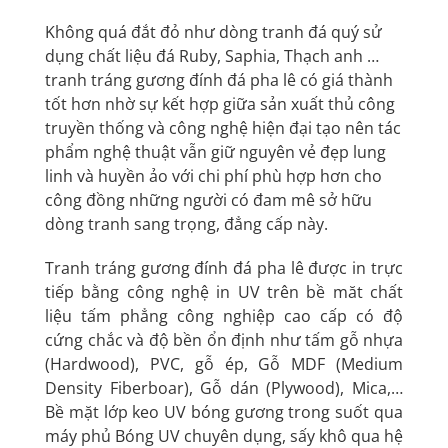
Không quá đắt đỏ như dòng tranh đá quý sử
dụng chất liệu đá Ruby, Saphia, Thạch anh …
tranh tráng gương đính đá pha lê có giá thành
tốt hơn nhờ sự kết hợp giữa sản xuất thủ công
truyền thống và công nghệ hiện đại tạo nên tác
phẩm nghệ thuật vẫn giữ nguyên vẻ đẹp lung
linh và huyền ảo với chi phí phù hợp hơn cho
công đồng những người có đam mê sở hữu
dòng tranh sang trọng, đẳng cấp này.
Tranh tráng gương đính đá pha lê được in trực
tiếp bằng công nghệ in UV trên bề măt chất
liệu tấm phẳng công nghiệp cao cấp có độ
cứng chắc và độ bền ổn định như tấm gỗ nhựa
(Hardwood), PVC, gỗ ép, Gỗ MDF (Medium
Density Fiberboar), Gỗ dán (Plywood), Mica,…
Bề mặt lớp keo UV bóng gương trong suốt qua
máy phủ Bóng UV chuyên dụng, sấy khô qua hệ