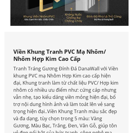
Viền Khung Tranh PVC Mạ Nhôm/
Nhôm Hợp Kim Cao Cấp
Tranh Tráng Gương Đính Đá DanaWall với Viền
khung PVC mạ Nhôm Hợp Kim cao cấp hiện
đại, Khung tranh làm từ chất liệu PVC/ Hợp kim
nhôm có nhiều ưu điểm như: cứng cáp nhưng
vẫn nhẹ, tạo kiểu dáng viền mỏng hiện đại, bổ
trợ nội dung hình ảnh và làm toát lên vẻ sang
trọng hiện đại..Viền Khung Tranh màu sắc đẹp
và đa dạng, tùy chọn trong 5 màu: Vàng
Gương, Màu Bạc, Trắng, Đen, Vân Gỗ, giúp tôn
vẻ đẹp nổi bật của bức tranh, công nghệ mạ