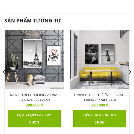
SẢN PHẨM TƯƠNG TỰ
TRANH TREO TƯỜNG 2 TẤM –
TRANH TREO TƯỜNG 2 TẤM –
DANA-16650552-1
DANA-17748021-4
290.000
₫
290.000
₫
LỰA CHỌN CÁC TÙY
LỰA CHỌN CÁC TÙY
CHỌN
CHỌN