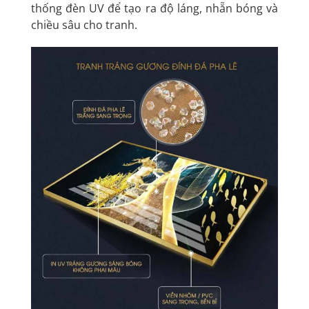
thống đèn UV để tạo ra độ láng, nhẵn bóng và
chiều sâu cho tranh.