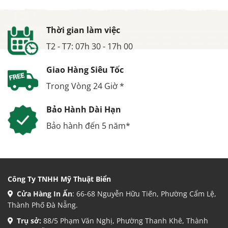
Thời gian làm việc
T2 - T7: 07h 30 - 17h 00
Giao Hàng Siêu Tốc
Trong Vòng 24 Giờ *
Bảo Hành Dài Hạn
Bảo hành đến 5 năm*
Công Ty TNHH Mỹ Thuật Biển
Cửa Hàng In Ấn
: 66-68 Nguyễn Hữu Tiến, Phường Cẩm Lệ,
Thành Phố Đà Nẵng.
Trụ sở:
88/5 Phạm Văn Nghị, Phường Thanh Khê, Thành