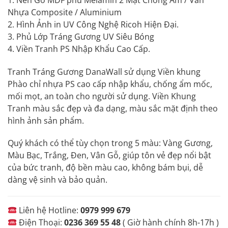
1. Nền Gỗ MDF phủ Melamin 2 Mặt Chống Ẩm / Ván
Nhựa Composite / Aluminium
2. Hình Ảnh in UV Công Nghệ
Ricoh
Hiện Đại.
3. Phủ Lớp Tráng Gương UV Siêu Bóng
4. Viền Tranh PS Nhập Khẩu Cao Cấp.
Tranh Tráng Gương DanaWall sử dụng Viền khung
Phào chỉ nhựa PS cao cấp nhập khẩu, chống ẩm mốc,
mối mọt, an toàn cho người sử dụng. Viền Khung
Tranh màu sắc đẹp và đa dạng, màu sắc mặt định theo
hình ảnh sản phẩm.
Quý khách có thể tùy chọn trong 5 màu: Vàng Gương,
Màu Bạc, Trắng, Đen, Vân Gỗ, giúp tôn vẻ đẹp nổi bật
của bức tranh, độ bền màu cao, không bám bụi, dễ
dàng vệ sinh và bảo quản.
Liên hệ Hotline:
0979 999 679
Điện Thoại:
0236 369 55 48
( Giờ hành chính 8h-17h )