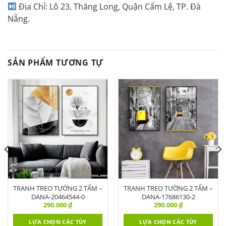
Địa Chỉ: Lô 23, Thăng Long, Quận Cẩm Lệ, TP. Đà
Nẵng.
SẢN PHẨM TƯƠNG TỰ
TRANH TREO TƯỜNG 2 TẤM –
TRANH TREO TƯỜNG 2 TẤM –
DANA-20464544-0
DANA-17686130-2
290.000
₫
290.000
₫
LỰA CHỌN CÁC TÙY
LỰA CHỌN CÁC TÙY