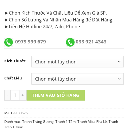
►Chọn Kích Thước Và Chất Liệu Để Xem Giá SP.
►Chọn Số Lượng Và Nhấn Mua Hàng để Đặt Hàng.
►Liên Hệ Hotline 24/7, Zalo, Phone:
0979 999 679
033 921 4343
Kích Thước
Chất Liệu
Tranh Tráng Gương GK130575 số lượng
THÊM VÀO GIỎ HÀNG
Mã:
GK130575
Danh mục:
Tranh Tráng Gương
,
Tranh 1 Tấm
,
Tranh Mica Pha Lê
,
Tranh
Treo Tường