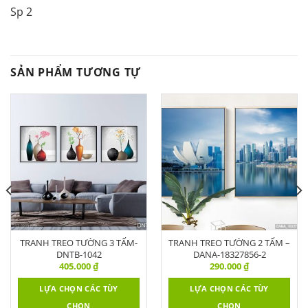
Sp 2
SẢN PHẨM TƯƠNG TỰ
TRANH TREO TƯỜNG 3 TẤM-
TRANH TREO TƯỜNG 2 TẤM –
DNTB-1042
DANA-18327856-2
405.000
₫
290.000
₫
LỰA CHỌN CÁC TÙY
LỰA CHỌN CÁC TÙY
CHỌN
CHỌN