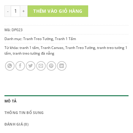
TRANH TREO TƯỜNG 1 TẤM - DP023 số lượng
THÊM VÀO GIỎ HÀNG
Mã:
DP023
Danh mục:
Tranh Treo Tường
,
Tranh 1 Tấm
Từ khóa:
tranh 1 tấm
,
Tranh Canvas
,
Tranh Treo Tường
,
tranh treo tường 1
tấm
,
tranh treo tường đà nẵng
MÔ TẢ
THÔNG TIN BỔ SUNG
ĐÁNH GIÁ (0)