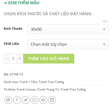
⇒ XEM THÊM MẪU
CHỌN KÍCH THƯỚC VÀ CHẤT LIỆU ĐẶT HÀNG:
XÓA
Kích Thước
Chất Liệu
TRANH TREO TƯỜNG 1 TẤM - STTV6-73 số lượng
THÊM VÀO GIỎ HÀNG
Mã:
STTV6-73
Danh mục:
Tranh 1 Tấm
,
Tranh Treo Tường
Từ khóa:
Tranh Canvas
,
Tranh Trang Trí
,
Tranh Treo Tường