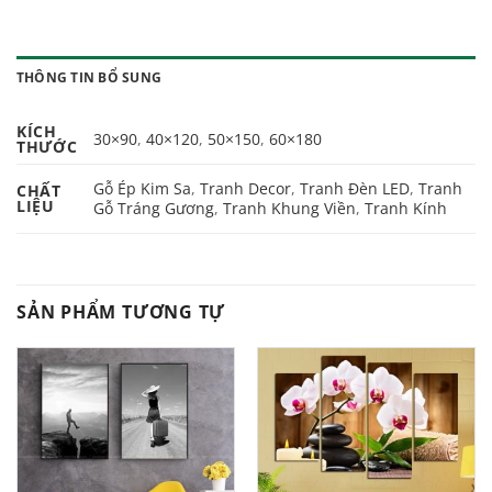
THÔNG TIN BỔ SUNG
KÍCH
30×90
,
40×120
,
50×150
,
60×180
THƯỚC
Gỗ Ép Kim Sa
,
Tranh Decor
,
Tranh Đèn LED
,
Tranh
CHẤT
LIỆU
Gỗ Tráng Gương
,
Tranh Khung Viền
,
Tranh Kính
SẢN PHẨM TƯƠNG TỰ