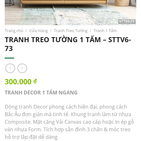
Trang chủ
/
Cửa Hàng
/
Tranh Treo Tường
/
Tranh 1 Tấm
TRANH TREO TƯỜNG 1 TẤM – STTV6-
73
300.000
₫
TRANH DECOR 1 TẤM NGANG
Dòng tranh Decor phong cách hiện đại, phong cách
Bắc Âu đơn giản mà tinh tế.
Khung tranh làm từ nhựa
Composite.
Mặt căng Vải Canvas cao cấp hoặc In ép gỗ
ván nhựa Form.
Tích hợp sẵn đinh 3 chân & móc treo
hỗ trợ lắp đặt dễ dàng.