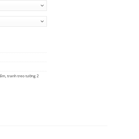
6-2 số lượng
tấm
,
tranh treo tường 2