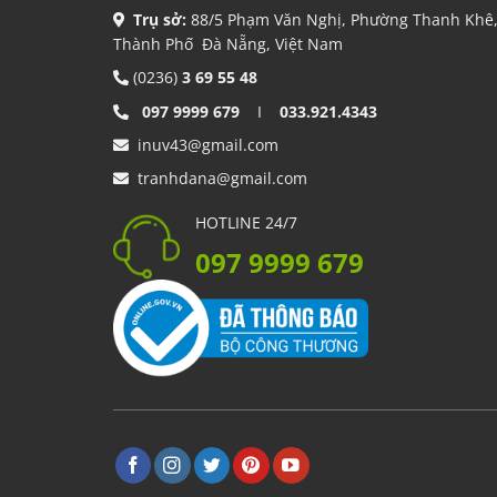
Trụ sở:
88/5 Phạm Văn Nghị, Phường Thanh Khê
Thành Phố Đà Nẵng, Việt Nam
(0236)
3 69 55 48
097 9999 679
I
033.921.4343
inuv43@gmail.com
tranhdana@gmail.com
HOTLINE 24/7
097 9999 679