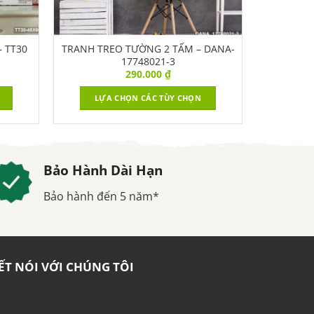
 TT30
TRANH TREO TƯỜNG 2 TẤM – DANA-
17748021-3
290.000
₫
LỰA CHỌN CÁC TÙY CHỌN
Bảo Hành Dài Hạn
Bảo hành đến 5 năm*
ẾT NÓI VỚI CHÚNG TÔI