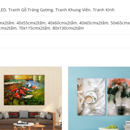
LED
,
Tranh Gỗ Tráng Gương
,
Tranh Khung Viền
,
Tranh Kính
mx2tấm
,
40x55cmx2tấm
,
40x60cmx2tấm
,
40x65cmx2tấm
,
50x65cmx
cmx2tấm
,
70x115cmx2tấm
,
80x130cmx2tấm