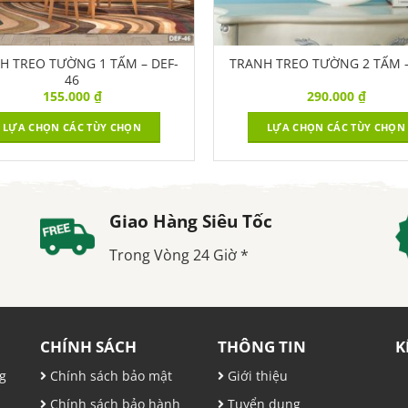
H TREO TƯỜNG 1 TẤM – DEF-
TRANH TREO TƯỜNG 2 TẤM –
46
155.000
₫
290.000
₫
LỰA CHỌN CÁC TÙY CHỌN
LỰA CHỌN CÁC TÙY CHỌN
Giao Hàng Siêu Tốc
Trong Vòng 24 Giờ *
CHÍNH SÁCH
THÔNG TIN
K
g
Chính sách bảo mật
Giới thiệu
Chính sách bảo hành
Tuyển dụng