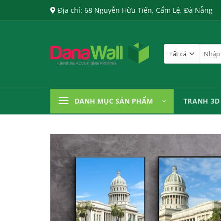
Chuyển
Địa chỉ: 68 Nguyễn Hữu Tiến, Cẩm Lệ, Đà Nẵng
đến
nội
dung
Tìm
kiếm:
DANH MỤC SẢN PHẨM
TRANH 3D