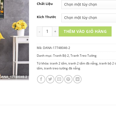
Chất Liệu
Kích Thước
TRANH TREO TƯỜNG 2 TẤM – DANA-1774804
THÊM VÀO GIỎ HÀNG
Mã:
DANA-17748046-2
Danh mục:
Tranh Bộ 2
,
Tranh Treo Tường
Từ khóa:
tranh 2 tấm
,
tranh 2 tấm đà nẵng
,
tranh bộ 2 
tấm
,
tranh treo tường đà nẵng