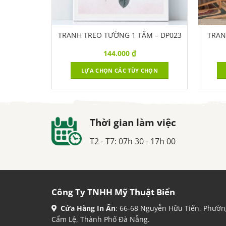
 GEN33
TRANH TREO TƯỜNG 1 TẤM – DP023
TRAN
144.000
₫
CHỌN
LỰA CHỌN CÁC TÙY CHỌN
Thời gian làm việc
T2 - T7: 07h 30 - 17h 00
Công Ty TNHH Mỹ Thuật Biển
Cửa Hàng In Ấn
: 66-68 Nguyễn Hữu Tiến, Phườn
Cẩm Lệ, Thành Phố Đà Nẵng.