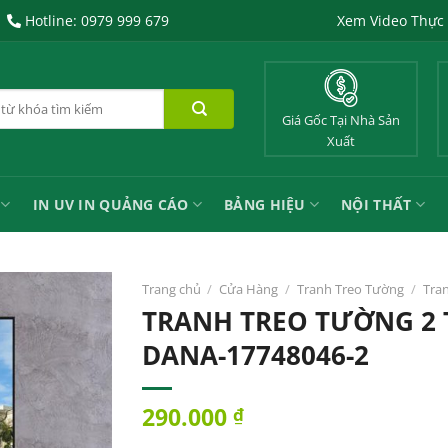
Hotline: 0979 999 679
Xem Video Thực
Giá Gốc Tại Nhà Sản
Xuất
IN UV IN QUẢNG CÁO
BẢNG HIỆU
NỘI THẤT
Trang chủ
/
Cửa Hàng
/
Tranh Treo Tường
/
Tra
TRANH TREO TƯỜNG 2 
DANA-17748046-2
290.000
₫