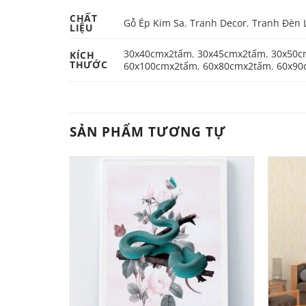
CHẤT
Gỗ Ép Kim Sa
,
Tranh Decor
,
Tranh Đèn 
LIỆU
30x40cmx2tấm
,
30x45cmx2tấm
,
30x50c
KÍCH
THƯỚC
60x100cmx2tấm
,
60x80cmx2tấm
,
60x90
SẢN PHẨM TƯƠNG TỰ