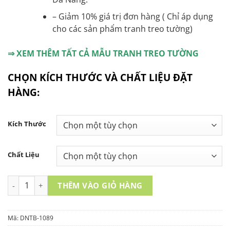
– Giảm 10% giá trị đơn hàng ( Chỉ áp dụng
cho các sản phẩm tranh treo tường)
⇒ XEM THÊM TẤT CẢ MẪU TRANH TREO TƯỜNG
CHỌN KÍCH THƯỚC VÀ CHẤT LIỆU ĐẶT
HÀNG:
Kích Thước
Chất Liệu
TRANH TREO TƯỜNG 3 TẤM- DNTB-1089 số lượng
THÊM VÀO GIỎ HÀNG
Mã:
DNTB-1089