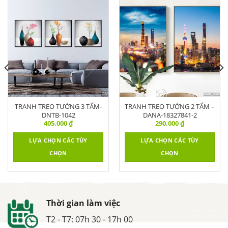
TRANH TREO TƯỜNG 3 TẤM-
TRANH TREO TƯỜNG 2 TẤM –
DNTB-1042
DANA-18327841-2
405.000
₫
290.000
₫
LỰA CHỌN CÁC TÙY
LỰA CHỌN CÁC TÙY
CHỌN
CHỌN
Thời gian làm việc
T2 - T7: 07h 30 - 17h 00