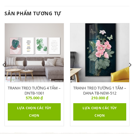
SẢN PHẨM TƯƠNG TỰ
TRANH TREO TƯỜNG 4 TẤM –
TRANH TREO TƯỜNG 1 TẤM –
DNTB-1061
DANA TB-NEW-512
575.000
₫
210.000
₫
LỰA CHỌN CÁC TÙY
LỰA CHỌN CÁC TÙY
CHỌN
CHỌN