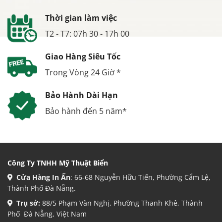
Thời gian làm việc
T2 - T7: 07h 30 - 17h 00
Giao Hàng Siêu Tốc
Trong Vòng 24 Giờ *
Bảo Hành Dài Hạn
Bảo hành đến 5 năm*
Công Ty TNHH Mỹ Thuật Biển
Cửa Hàng In Ấn
: 66-68 Nguyễn Hữu Tiến, Phường Cẩm Lệ,
Thành Phố Đà Nẵng.
Trụ sở:
88/5 Phạm Văn Nghị, Phường Thanh Khê, Thành
Phố Đà Nẵng, Việt Nam