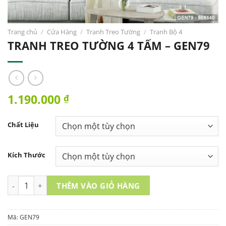
Trang chủ
/
Cửa Hàng
/
Tranh Treo Tường
/
Tranh Bộ 4
TRANH TREO TƯỜNG 4 TẤM – GEN79
1.190.000
₫
Chất Liệu
Kích Thước
TRANH TREO TƯỜNG 4 TẤM - GEN79 số lượng
THÊM VÀO GIỎ HÀNG
Mã:
GEN79