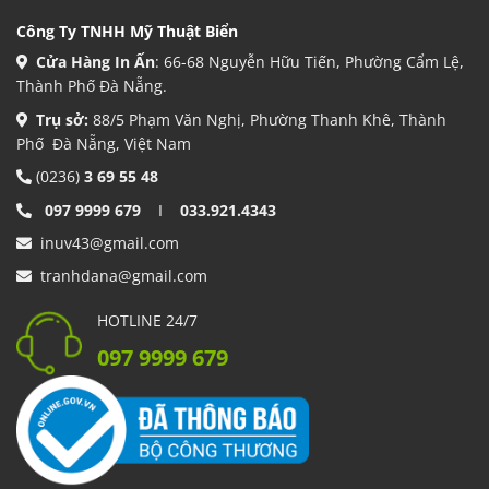
Công Ty TNHH Mỹ Thuật Biển
Cửa Hàng In Ấn
: 66-68 Nguyễn Hữu Tiến, Phường Cẩm Lệ,
Thành Phố Đà Nẵng.
Trụ sở:
88/5 Phạm Văn Nghị, Phường Thanh Khê, Thành
Phố Đà Nẵng, Việt Nam
(0236)
3 69 55 48
097 9999 679
I
033.921.4343
inuv43@gmail.com
tranhdana@gmail.com
HOTLINE 24/7
097 9999 679