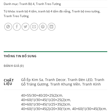
Danh mục:
Tranh Bộ 4
,
Tranh Treo Tường
Từ khóa:
tranh bộ 4 tấm
,
tranh bộ 4 tấm đà nẵng
,
Tranh bộ treo tường
,
Tranh Treo Tường
THÔNG TIN BỔ SUNG
ĐÁNH GIÁ (0)
Gỗ Ép Kim Sa
,
Tranh Decor
,
Tranh Đèn LED
,
Tranh
CHẤT
LIỆU
Gỗ Tráng Gương
,
Tranh Khung Viền
,
Tranh Kính
40×55/30×40/20×25(2)cm
,
40×60(1)/30×45(1)/20×25(2)cm
,
40×60(1)/30×45(1)/25×35(2)cm
,
40×60(1)/30×45(2)/20×30(1)cm
,
40×60(1)/30×45(3)cm
,