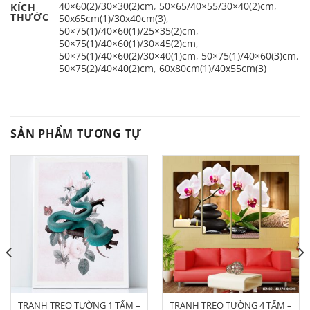
40×60(2)/30×30(2)cm
,
50×65/40×55/30×40(2)cm
,
KÍCH
THƯỚC
50x65cm(1)/30x40cm(3)
,
50×75(1)/40×60(1)/25×35(2)cm
,
50×75(1)/40×60(1)/30×45(2)cm
,
50×75(1)/40×60(2)/30×40(1)cm
,
50×75(1)/40×60(3)cm
,
50×75(2)/40×40(2)cm
,
60x80cm(1)/40x55cm(3)
SẢN PHẨM TƯƠNG TỰ
TRANH TREO TƯỜNG 1 TẤM –
TRANH TREO TƯỜNG 4 TẤM –