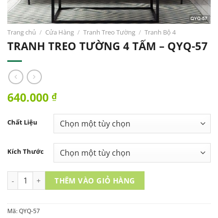
Trang chủ
/
Cửa Hàng
/
Tranh Treo Tường
/
Tranh Bộ 4
TRANH TREO TƯỜNG 4 TẤM – QYQ-57
640.000
₫
Chất Liệu
Kích Thước
TRANH TREO TƯỜNG 4 TẤM - QYQ-57 số lượng
THÊM VÀO GIỎ HÀNG
Mã:
QYQ-57