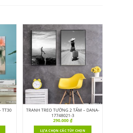
 TT30
TRANH TREO TƯỜNG 2 TẤM – DANA-
17748021-3
290.000
₫
LỰA CHỌN CÁC TÙY CHỌN