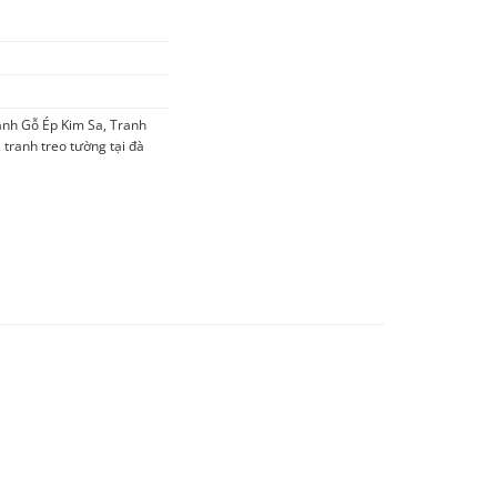
anh Gỗ Ép Kim Sa
,
Tranh
,
tranh treo tường tại đà