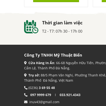
Thời gian làm việc
T2 - T7: 07h 30 - 17h 00
Công Ty TNHH Mỹ Thuật Biển
Cửa Hàng In Ấn
: 66-68 Nguyễn Hữu Tiến, Phườn
Cẩm Lệ, Thành Phố Đà Nẵng.
Trụ sở:
88/5 Phạm Văn Nghị, Phường Thanh Khê
Thành Phố Đà Nẵng, Việt Nam
(0236)
3 69 55 48
097 9999 679
I
033.921.4343
inuv43@gmail.com