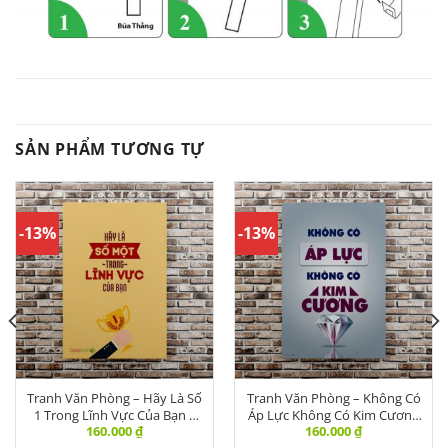
SẢN PHẨM TƯƠNG TỰ
-13%
-13%
Tranh Văn Phòng – Hãy Là Số
Tranh Văn Phòng – Không Có
1 Trong Lĩnh Vực Của Bạn –
Áp Lực Không Có Kim Cương
160.000
₫
160.000
₫
DNVPR 231
– DL-001