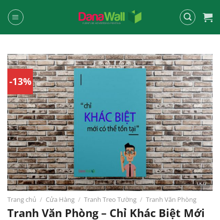
Chuyển
đến
nội
dung
-13%
Trang chủ
/
Cửa Hàng
/
Tranh Treo Tường
/
Tranh Văn Phòng
Tranh Văn Phòng – Chỉ Khác Biệt Mới