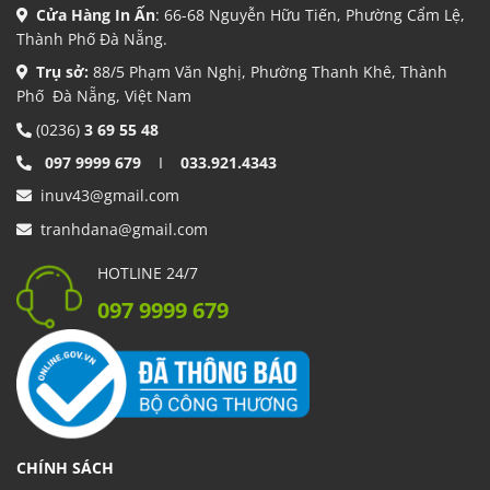
Cửa Hàng In Ấn
: 66-68 Nguyễn Hữu Tiến, Phường Cẩm Lệ,
Thành Phố Đà Nẵng.
Trụ sở:
88/5 Phạm Văn Nghị, Phường Thanh Khê, Thành
Phố Đà Nẵng, Việt Nam
(0236)
3 69 55 48
097 9999 679
I
033.921.4343
inuv43@gmail.com
tranhdana@gmail.com
HOTLINE 24/7
097 9999 679
CHÍNH SÁCH