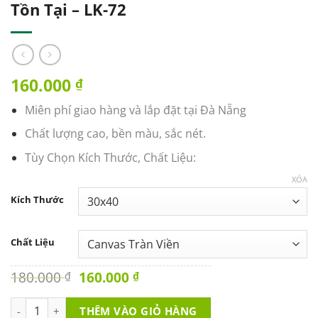
Tồn Tại – LK-72
160.000
₫
Miên phí giao hàng và lắp đặt tại Đà Nẵng
Chất lượng cao, bền màu, sắc nét.
Tùy Chọn Kích Thước, Chất Liệu:
XÓA
Kích Thước
Chất Liệu
Original
Current
180.000
160.000
₫
₫
price
price
was:
is:
Tranh Văn Phòng - Chỉ Khác Biệt Mới Tồn Tại - LK-72 số lượng
THÊM VÀO GIỎ HÀNG
180.000 ₫.
160.000 ₫.