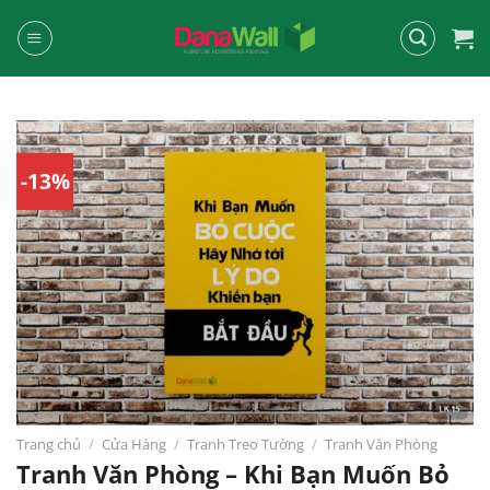
Chuyển
đến
nội
dung
-13%
Trang chủ
/
Cửa Hàng
/
Tranh Treo Tường
/
Tranh Văn Phòng
Tranh Văn Phòng – Khi Bạn Muốn Bỏ