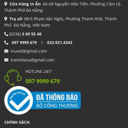
Cửa Hàng In Ấn
: 66-68 Nguyễn Hữu Tiến, Phường Cẩm Lệ,
Thành Phố Đà Nẵng.
Trụ sở:
88/5 Phạm Văn Nghị, Phường Thanh Khê, Thành
Phố Đà Nẵng, Việt Nam
(0236)
3 69 55 48
097 9999 679
I
033.921.4343
inuv43@gmail.com
tranhdana@gmail.com
HOTLINE 24/7
097 9999 679
CHÍNH SÁCH