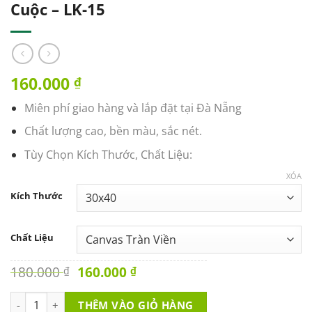
Cuộc – LK-15
160.000
₫
Miên phí giao hàng và lắp đặt tại Đà Nẵng
Chất lượng cao, bền màu, sắc nét.
Tùy Chọn Kích Thước, Chất Liệu:
XÓA
Kích Thước
Chất Liệu
Original
Current
180.000
160.000
₫
₫
price
price
was:
is:
Tranh Văn Phòng - Khi Bạn Muốn Bỏ Cuộc - LK-15 số lượng
THÊM VÀO GIỎ HÀNG
180.000 ₫.
160.000 ₫.