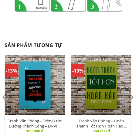
SẢN PHẨM TƯƠNG TỰ
-13%
-13%
Tranh Văn Phòng – Trên Bước
Tranh Văn Phòng – Hoàn
Đường Thành Công – DNVPR
Thành Tốt Hơn Hoàn Hảo –
160.000
₫
160.000
₫
236
DL-010