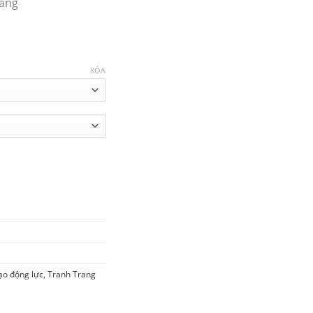
Nẵng
XÓA
Cú - TVP-019 số lượng
ạo động lực
,
Tranh Trang