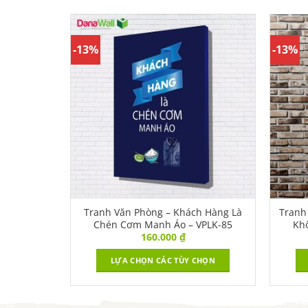
-13%
-13%
Thành Tốt
Tranh Văn Phòng – Khách Hàng Là
Tranh
-010
Chén Cơm Manh Áo – VPLK-85
Kh
160.000
₫
CHỌN
LỰA CHỌN CÁC TÙY CHỌN