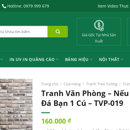
Hotline: 0979 999 679
Xem Video Thực
Giá Gốc Tại Nhà Sản
Xuất
IN UV IN QUẢNG CÁO
BẢNG HIỆU
NỘI THẤT
Trang chủ
/
Cửa Hàng
/
Tranh Treo Tường
/
Tra
Tranh Văn Phòng – Nếu
Đá Bạn 1 Cú – TVP-019
160.000
₫