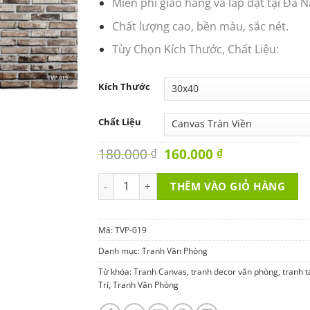
Miên phí giao hàng và lắp đặt tại Đà 
Chất lượng cao, bền màu, sắc nét.
Tùy Chọn Kích Thước, Chất Liệu:
Kích Thước
Chất Liệu
Original
Current
180.000
160.000
₫
₫
price
price
was:
is:
Tranh Văn Phòng - Nếu Cuộc Sống Đá Bạn 1 
THÊM VÀO GIỎ HÀNG
180.000 ₫.
160.000 ₫.
Mã:
TVP-019
Danh mục:
Tranh Văn Phòng
Từ khóa:
Tranh Canvas
,
tranh decor văn phòng
,
tranh t
Trí
,
Tranh Văn Phòng