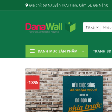
Chuyển
Địa chỉ: 68 Nguyễn Hữu Tiến, Cẩm Lệ, Đà Nẵng
đến
nội
dung
Tìm
kiếm:
DANH MỤC SẢN PHẨM
TRANH 3D
-13%