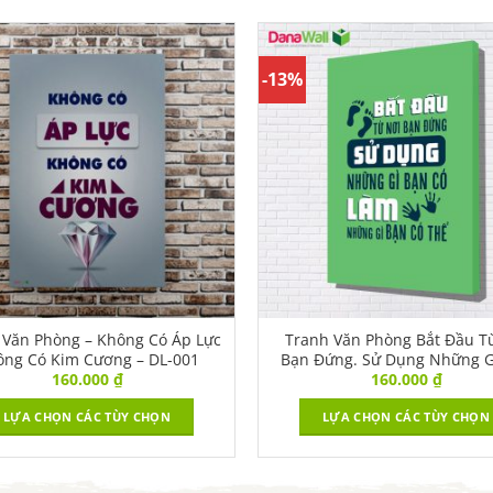
-13%
 Văn Phòng – Không Có Áp Lực
Tranh Văn Phòng Bắt Đầu T
ông Có Kim Cương – DL-001
Bạn Đứng. Sử Dụng Những G
160.000
₫
160.000
₫
Có. Làm Những Gì Bạn Có T
VPVPBR-008
LỰA CHỌN CÁC TÙY CHỌN
LỰA CHỌN CÁC TÙY CHỌN