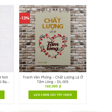
-13%
ừ Nơi
Tranh Văn Phòng – Chất Lượng Là Ở
ì Bạn
Tấm Lòng – DL-005
160.000
₫
hể |
LỰA CHỌN CÁC TÙY CHỌN