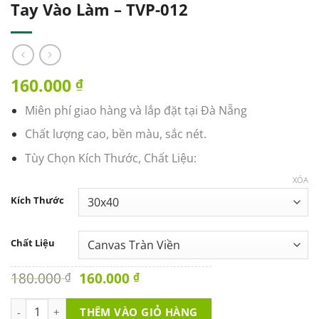
Tay Vào Làm – TVP-012
160.000
₫
Miên phí giao hàng và lắp đặt tại Đà Nẵng
Chất lượng cao, bền màu, sắc nét.
Tùy Chọn Kích Thước, Chất Liệu:
XÓA
Kích Thước
Chất Liệu
Original
Current
180.000
160.000
₫
₫
price
price
was:
is:
Tranh Văn Phòng - Ngừng Nói Và Bắt Tay Vào Làm - TVP-012 s
THÊM VÀO GIỎ HÀNG
180.000 ₫.
160.000 ₫.