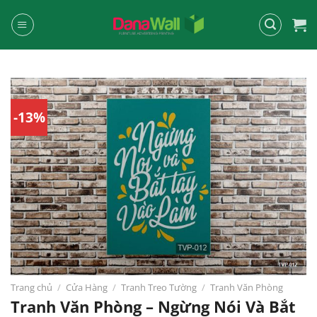
Chuyển
đến
nội
dung
-13%
Trang chủ
/
Cửa Hàng
/
Tranh Treo Tường
/
Tranh Văn Phòng
Tranh Văn Phòng – Ngừng Nói Và Bắt