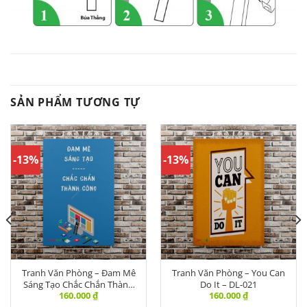
SẢN PHẨM TƯƠNG TỰ
-13%
-13%
Tranh Văn Phòng – Đam Mê
Tranh Văn Phòng – You Can
Sáng Tạo Chắc Chắn Thành
Do It – DL-021
160.000
₫
160.000
₫
Công – DL-008