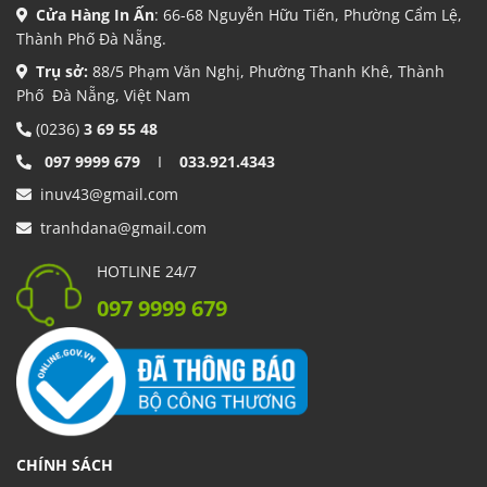
Cửa Hàng In Ấn
: 66-68 Nguyễn Hữu Tiến, Phường Cẩm Lệ,
Thành Phố Đà Nẵng.
Trụ sở:
88/5 Phạm Văn Nghị, Phường Thanh Khê, Thành
Phố Đà Nẵng, Việt Nam
(0236)
3 69 55 48
097 9999 679
I
033.921.4343
inuv43@gmail.com
tranhdana@gmail.com
HOTLINE 24/7
097 9999 679
CHÍNH SÁCH