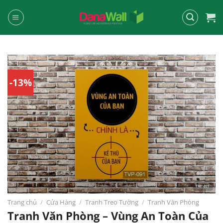
Chuyển
đến
nội
dung
-13%
Trang chủ
/
Cửa Hàng
/
Tranh Treo Tường
/
Tranh Văn Phòng
Tranh Văn Phòng – Vùng An Toàn Của