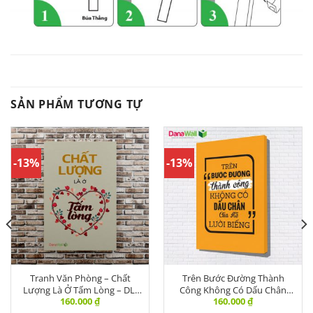
SẢN PHẨM TƯƠNG TỰ
-13%
-13%
Tranh Văn Phòng – Chất
Trên Bước Đường Thành
Lượng Là Ở Tấm Lòng – DL-
Công Không Có Dấu Chân
160.000
₫
160.000
₫
005
Của Kẻ Lười Biếng | VPBR-135