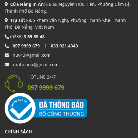
Cửa Hàng In Ấn
: 66-68 Nguyễn Hữu Tiến, Phường Cẩm Lệ,
Thành Phố Đà Nẵng.
Trụ sở:
88/5 Phạm Văn Nghị, Phường Thanh Khê, Thành
Phố Đà Nẵng, Việt Nam
(0236)
3 69 55 48
097 9999 679
I
033.921.4343
inuv43@gmail.com
tranhdana@gmail.com
HOTLINE 24/7
097 9999 679
CHÍNH SÁCH