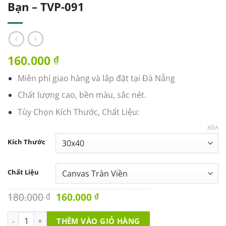
Bạn – TVP-091
160.000
₫
Miên phí giao hàng và lắp đặt tại Đà Nẵng
Chất lượng cao, bền màu, sắc nét.
Tùy Chọn Kích Thước, Chất Liệu:
XÓA
Kích Thước
Chất Liệu
Original
Current
180.000
160.000
₫
₫
price
price
was:
is:
Tranh Văn Phòng - Vùng An Toàn Của Bạn - TVP-091 số lượng
THÊM VÀO GIỎ HÀNG
180.000 ₫.
160.000 ₫.