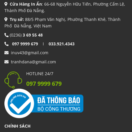
Cửa Hàng In Ấn
: 66-68 Nguyễn Hữu Tiến, Phường Cẩm Lệ,
Thành Phố Đà Nẵng.
Trụ sở:
88/5 Phạm Văn Nghị, Phường Thanh Khê, Thành
Phố Đà Nẵng, Việt Nam
(0236)
3 69 55 48
097 9999 679
I
033.921.4343
inuv43@gmail.com
tranhdana@gmail.com
HOTLINE 24/7
097 9999 679
CHÍNH SÁCH