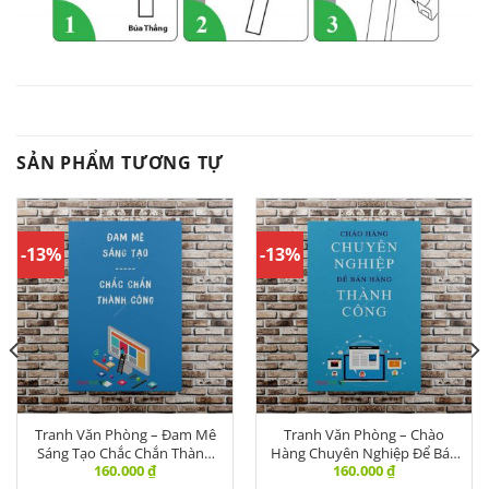
SẢN PHẨM TƯƠNG TỰ
-13%
-13%
Tranh Văn Phòng – Đam Mê
Tranh Văn Phòng – Chào
Sáng Tạo Chắc Chắn Thành
Hàng Chuyên Nghiệp Để Bán
160.000
₫
160.000
₫
Công – DL-008
Hàng – DL-004