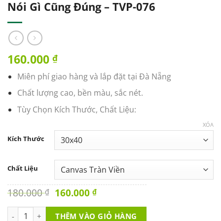
Nói Gì Cũng Đúng – TVP-076
160.000
₫
Miên phí giao hàng và lắp đặt tại Đà Nẵng
Chất lượng cao, bền màu, sắc nét.
Tùy Chọn Kích Thước, Chất Liệu:
XÓA
Kích Thước
Chất Liệu
Original
Current
180.000
160.000
₫
₫
price
price
was:
is:
Tranh Văn Phòng - Khi Bạn Giàu Bạn Nói Gì Cũng Đúng - TVP-0
THÊM VÀO GIỎ HÀNG
180.000 ₫.
160.000 ₫.