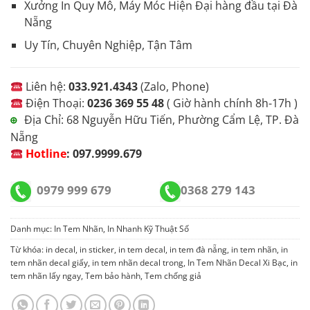
Xưởng In Quy Mô, Máy Móc Hiện Đại hàng đầu tại Đà
Nẵng
Uy Tín, Chuyên Nghiệp, Tận Tâm
Liên hệ:
033.921.4343
(Zalo, Phone)
Điện Thoại:
0236 369 55 48
( Giờ hành chính 8h-17h )
Địa Chỉ: 68 Nguyễn Hữu Tiến, Phường Cẩm Lệ, TP. Đà
⊕
Nẵng
Hotline
:
097.9999.679
0979 999 679
0368 279 143
Danh mục:
In Tem Nhãn
,
In Nhanh Kỹ Thuật Số
Từ khóa:
in decal
,
in sticker
,
in tem decal
,
in tem đà nẵng
,
in tem nhãn
,
in
tem nhãn decal giấy
,
in tem nhãn decal trong
,
In Tem Nhãn Decal Xi Bạc
,
in
tem nhãn lấy ngay
,
Tem bảo hành
,
Tem chống giả