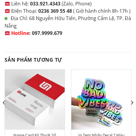
Liên hệ:
033.921.4343
(Zalo, Phone)
Điện Thoại:
0236 369 55 48
( Giờ hành chính 8h-17h )
Địa Chỉ: 68 Nguyễn Hữu Tiến, Phường Cẩm Lệ, TP. Đà
⊕
Nẵng
Hotline
:
097.9999.679
SẢN PHẨM TƯƠNG TỰ
Name Card Kỹ Thuật Số
In Tem Nhãn Decal 7 Màu