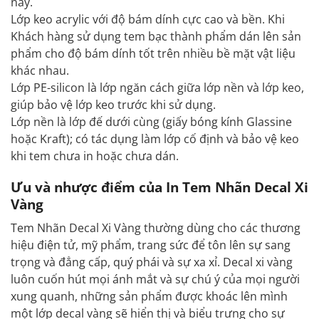
này.
Lớp keo acrylic với độ bám dính cực cao và bền. Khi
Khách hàng sử dụng tem bạc thành phẩm dán lên sản
phẩm cho độ bám dính tốt trên nhiều bề mặt vật liệu
khác nhau.
Lớp PE-silicon là lớp ngăn cách giữa lớp nền và lớp keo,
giúp bảo vệ lớp keo trước khi sử dụng.
Lớp nền là lớp đế dưới cùng (giấy bóng kính Glassine
hoặc Kraft); có tác dụng làm lớp cố định và bảo vệ keo
khi tem chưa in hoặc chưa dán.
Ưu và nhược điểm của In Tem Nhãn Decal Xi
Vàng
Tem Nhãn Decal Xi Vàng thường dùng cho các thương
hiệu điện tử, mỹ phẩm, trang sức để tôn lên sự sang
trọng và đẳng cấp, quý phái và sự xa xỉ. Decal xi vàng
luôn cuốn hút mọi ánh mắt và sự chú ý của mọi người
xung quanh, những sản phẩm được khoác lên mình
một lớp decal vàng sẽ hiển thị và biểu trưng cho sự