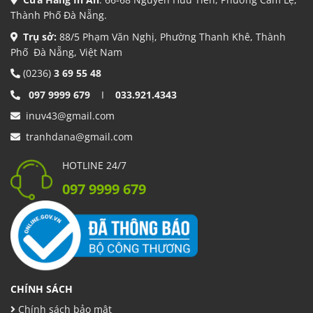
Thành Phố Đà Nẵng.
Trụ sở:
88/5 Phạm Văn Nghị, Phường Thanh Khê, Thành
Phố Đà Nẵng, Việt Nam
(0236)
3 69 55 48
097 9999 679
I
033.921.4343
inuv43@gmail.com
tranhdana@gmail.com
HOTLINE 24/7
097 9999 679
CHÍNH SÁCH
Chính sách bảo mật