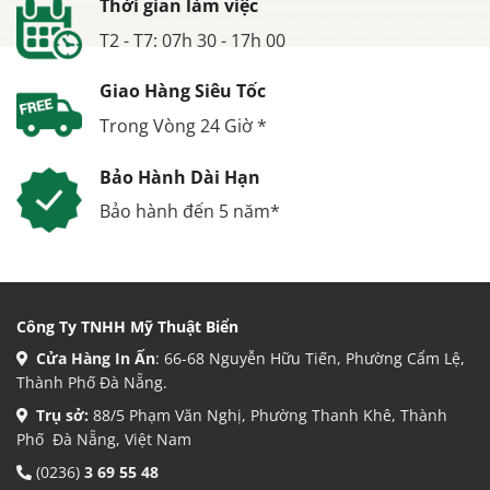
Thời gian làm việc
T2 - T7: 07h 30 - 17h 00
Giao Hàng Siêu Tốc
Trong Vòng 24 Giờ *
Bảo Hành Dài Hạn
Bảo hành đến 5 năm*
Công Ty TNHH Mỹ Thuật Biển
Cửa Hàng In Ấn
: 66-68 Nguyễn Hữu Tiến, Phường Cẩm Lệ,
Thành Phố Đà Nẵng.
Trụ sở:
88/5 Phạm Văn Nghị, Phường Thanh Khê, Thành
Phố Đà Nẵng, Việt Nam
(0236)
3 69 55 48