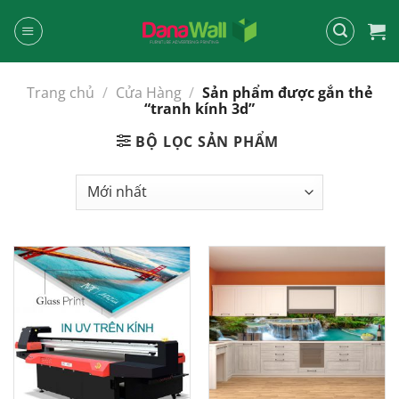
Chuyển
đến
nội
dung
Trang chủ
/
Cửa Hàng
/
Sản phẩm được gắn thẻ
“tranh kính 3d”
BỘ LỌC SẢN PHẨM