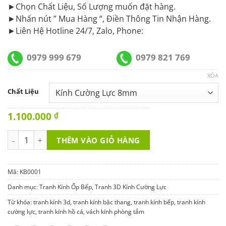
►Chọn Chất Liệu, Số Lượng muốn đặt hàng.
►Nhấn nút ” Mua Hàng “, Điền Thông Tin Nhận Hàng.
►Liên Hệ Hotline 24/7, Zalo, Phone:
0979 999 679
0979 821 769
XÓA
Chất Liệu
1.100.000
₫
Tranh Kính Ốp Bếp KB0001 số lượng
THÊM VÀO GIỎ HÀNG
Mã:
KB0001
Danh mục:
Tranh Kính Ốp Bếp
,
Tranh 3D Kính Cường Lực
Từ khóa:
tranh kính 3d
,
tranh kính bậc thang
,
tranh kính bếp
,
tranh kính
cường lực
,
tranh kính hồ cá
,
vách kính phòng tắm