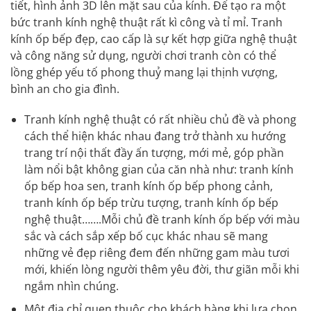
tiết, hình ảnh 3D lên mặt sau của kính. Để tạo ra một
bức tranh kính nghệ thuật rất kì công và tỉ mỉ. Tranh
kính ốp bếp đẹp, cao cấp là sự kết hợp giữa nghệ thuật
và công năng sử dụng, người chơi tranh còn có thể
lồng ghép yếu tố phong thuỷ mang lại thịnh vượng,
bình an cho gia đình.
Tranh kính nghệ thuật có rất nhiều chủ đề và phong
cách thể hiện khác nhau đang trở thành xu hướng
trang trí nội thất đầy ấn tượng, mới mẻ, góp phần
làm nổi bật không gian của căn nhà như: tranh kính
ốp bếp hoa sen, tranh kính ốp bếp phong cảnh,
tranh kính ốp bếp trừu tượng, tranh kính ốp bếp
nghệ thuật…….Mỗi chủ đề tranh kính ốp bếp với màu
sắc và cách sắp xếp bố cục khác nhau sẽ mang
những vẻ đẹp riêng đem đến những gam màu tươi
mới, khiến lòng người thêm yêu đời, thư giãn mỗi khi
ngắm nhìn chúng.
Một địa chỉ quen thuộc cho khách hàng khi lựa chọn