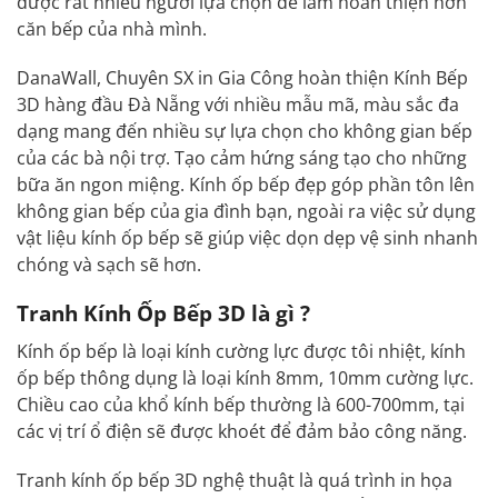
được rất nhiều người lựa chọn để làm hoàn thiện hơn
căn bếp của nhà mình.
DanaWall, Chuyên SX in Gia Công hoàn thiện Kính Bếp
3D hàng đầu Đà Nẵng với nhiều mẫu mã, màu sắc đa
dạng mang đến nhiều sự lựa chọn cho không gian bếp
của các bà nội trợ. Tạo cảm hứng sáng tạo cho những
bữa ăn ngon miệng. Kính ốp bếp đẹp góp phần tôn lên
không gian bếp của gia đình bạn, ngoài ra việc sử dụng
vật liệu kính ốp bếp sẽ giúp việc dọn dẹp vệ sinh nhanh
chóng và sạch sẽ hơn.
Tranh Kính Ốp Bếp 3D là gì ?
Kính ốp bếp là loại kính cường lực được tôi nhiệt, kính
ốp bếp thông dụng là loại kính 8mm, 10mm cường lực.
Chiều cao của khổ kính bếp thường là 600-700mm, tại
các vị trí ổ điện sẽ được khoét để đảm bảo công năng.
Tranh kính ốp bếp 3D nghệ thuật là quá trình in họa