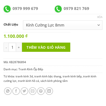
0979 999 679
0979 821 769
XÓA
Chất Liệu
1.100.000
₫
Tranh Kính Ốp Bếp KB28786894 số lượng
THÊM VÀO GIỎ HÀNG
Mã:
KB28786894
Danh mục:
Tranh Kính Ốp Bếp
Từ khóa:
tranh kính 3d
,
tranh kính bậc thang
,
tranh kính bếp
,
tranh kính
cường lực
,
tranh kính hồ cá
,
vách kính phòng tắm