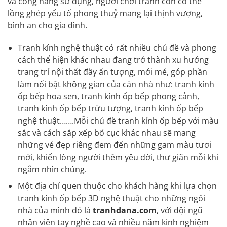
và công năng sử dụng, người chơi tranh còn có thể
lồng ghép yếu tố phong thuỷ mang lại thịnh vượng,
bình an cho gia đình.
Tranh kính nghệ thuật có rất nhiều chủ đề và phong
cách thể hiện khác nhau đang trở thành xu hướng
trang trí nội thất đầy ấn tượng, mới mẻ, góp phần
làm nổi bật không gian của căn nhà như: tranh kính
ốp bếp hoa sen, tranh kính ốp bếp phong cảnh,
tranh kính ốp bếp trừu tượng, tranh kính ốp bếp
nghệ thuật…….Mỗi chủ đề tranh kính ốp bếp với màu
sắc và cách sắp xếp bố cục khác nhau sẽ mang
những vẻ đẹp riêng đem đến những gam màu tươi
mới, khiến lòng người thêm yêu đời, thư giãn mỗi khi
ngắm nhìn chúng.
Một địa chỉ quen thuộc cho khách hàng khi lựa chọn
tranh kính ốp bếp 3D nghệ thuật
cho những ngôi
nhà của mình đó là
tranhdana.com
, với đội ngũ
nhân viên tay nghề cao và nhiều năm kinh nghiệm