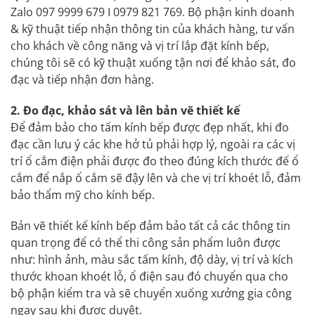
Zalo 097 9999 679 I 0979 821 769. Bộ phận kinh doanh
& kỹ thuật tiếp nhận thông tin của khách hàng, tư vấn
cho khách về công năng và vị trí lắp đặt kính bếp,
chúng tôi sẽ có kỹ thuật xuống tận nơi để khảo sát, đo
đạc và tiếp nhận đơn hàng.
2. Đo đạc, khảo sát và lên bản vẽ thiết kế
Để đảm bảo cho tấm kính bếp được đẹp nhất, khi đo
đạc cần lưu ý các khe hở tủ phải hợp lý, ngoài ra các vị
trí ổ cắm điện phải được đo theo đúng kích thước đế ổ
cắm để nắp ổ cắm sẽ đậy lên và che vị trí khoét lỗ, đảm
bảo thẩm mỹ cho kính bếp.
Bản vẽ thiết kế kính bếp đảm bảo tất cả các thông tin
quan trọng để có thể thi công sản phẩm luôn được
như: hình ảnh, màu sắc tấm kính, độ dày, vị trí và kích
thước khoan khoét lỗ, ổ điện sau đó chuyển qua cho
bộ phận kiểm tra và sẽ chuyển xuống xưởng gia công
ngay sau khi được duyệt.