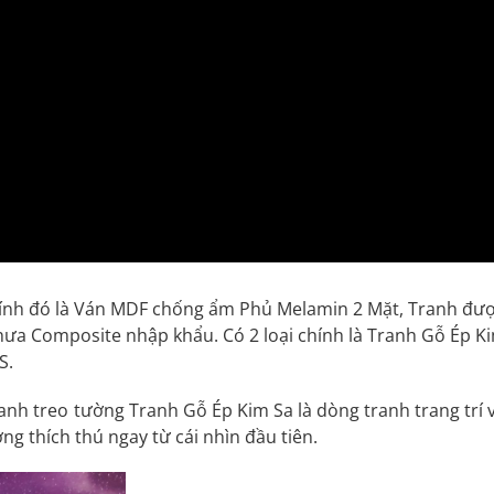
ính đó là Ván MDF chống ẩm Phủ Melamin 2 Mặt, Tranh đư
hưa Composite nhập khẩu. Có 2 loại chính là Tranh Gỗ Ép K
S.
. Tranh treo tường Tranh Gỗ Ép Kim Sa là dòng tranh trang trí 
ng thích thú ngay từ cái nhìn đầu tiên.