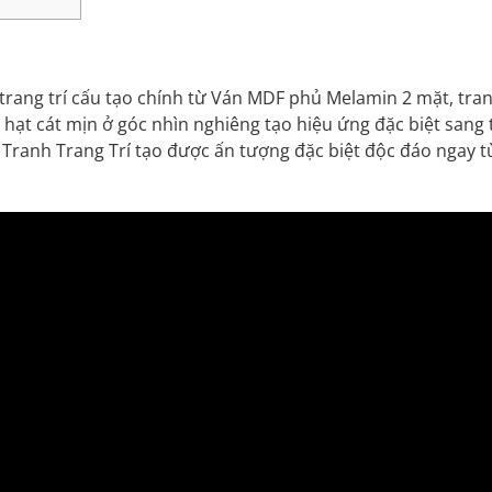
trang trí cấu tạo chính từ Ván MDF phủ Melamin 2 mặt, tra
h hạt cát mịn ở góc nhìn nghiêng tạo hiệu ứng đặc biệt sang 
ranh Trang Trí tạo được ấn tượng đặc biệt độc đáo ngay từ