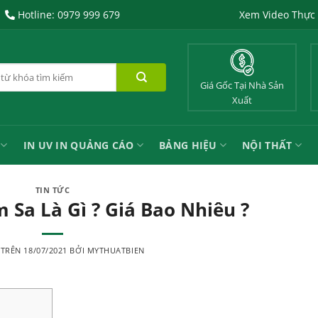
Hotline: 0979 999 679
Xem Video Thực
Giá Gốc Tại Nhà Sản
Xuất
IN UV IN QUẢNG CÁO
BẢNG HIỆU
NỘI THẤT
TIN TỨC
 Sa Là Gì ? Giá Bao Nhiêu ?
 TRÊN
18/07/2021
BỞI
MYTHUATBIEN