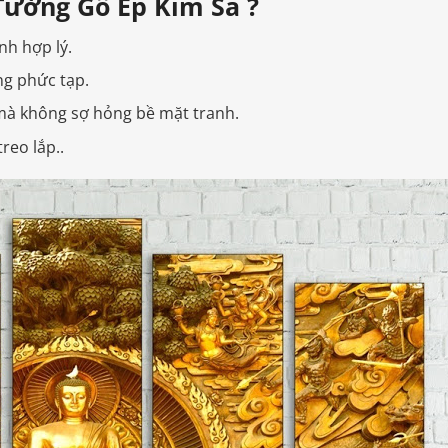
Tường Gỗ Ép Kim Sa ?
nh hợp lý.
g phức tạp.
mà không sợ hỏng bề mặt tranh.
reo lắp..