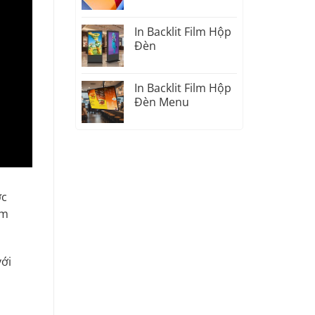
In Backlit Film Hộp
Đèn
In Backlit Film Hộp
Đèn Menu
ợc
im
với