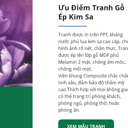
Ưu Điểm Tranh Gỗ
Ép Kim Sa
Tranh được in trên PPC kháng
nước phủ lụa kim sa cao cấp, ch
hình ảnh rõ nét, chân thực. Tra
được ép lên lớp gỗ MDF phủ
Melamin 2 mặt, chống ẩm mốc,
Tranh Gỗ Ép Kim Sa
chống mối mọt,
Viền khung Composite chắc chắ
tinh xảo, đảm bảo độ thẩm mỹ
cao.Thích hợp với mọi không gia
có thể trang trí phòng khách,
phòng ngủ, phòng thờ, hoặc
phòng ăn.
XEM MẪU TRANH