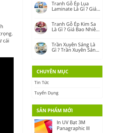
Tranh Gỗ Ép Lụa
Laminate Là Gì ? Giá
Bao Nhiêu ?
Tranh Gỗ Ép Kim Sa
nh
Là Gì ? Giá Bao Nhiêu
trọng.
?
 cái
Trần Xuyên Sáng Là
Gì ? Trần Xuyên Sáng
Giá Bao Nhiêu ?
CHUYÊN MỤC
Tin Tức
Tuyển Dụng
SẢN PHẨM MỚI
In UV Bạt 3M
Panagraphic III