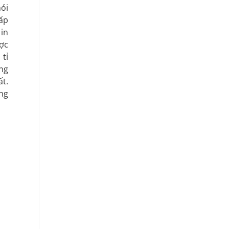
ói
ấp
in
ược
 tỉ
ng
ất.
ng