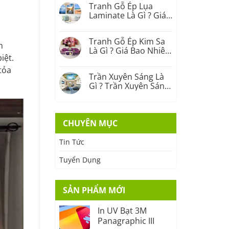
Tranh Gỗ Ép Lụa
Laminate Là Gì ? Giá
Bao Nhiêu ?
Tranh Gỗ Ép Kim Sa
n
Là Gì ? Giá Bao Nhiêu
iệt.
?
tỏa
Trần Xuyên Sáng Là
Gì ? Trần Xuyên Sáng
Giá Bao Nhiêu ?
CHUYÊN MỤC
Tin Tức
Tuyển Dụng
SẢN PHẨM MỚI
In UV Bạt 3M
Panagraphic III