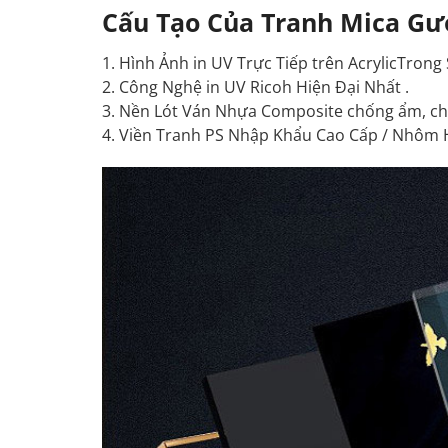
Cấu Tạo Của Tranh Mica Gư
1. Hình Ảnh in UV Trực Tiếp trên AcrylicTrong
2. Công Nghệ in UV Ricoh Hiện Đại Nhất .
3. Nền Lót Ván Nhựa Composite chống ẩm, ch
4. Viền Tranh PS Nhập Khẩu Cao Cấp / Nhôm