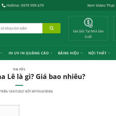
Hotline: 0979 999 679
Xem Video Thực
Giá Gốc Tại Nhà Sản
Xuất
IN UV IN QUẢNG CÁO
BẢNG HIỆU
NỘI THẤT
TIN TỨC
a Lê là gì? Giá bao nhiêu?
 TRÊN
18/07/2021
BỞI
MYTHUATBIEN