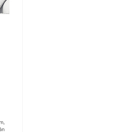
m,
àn