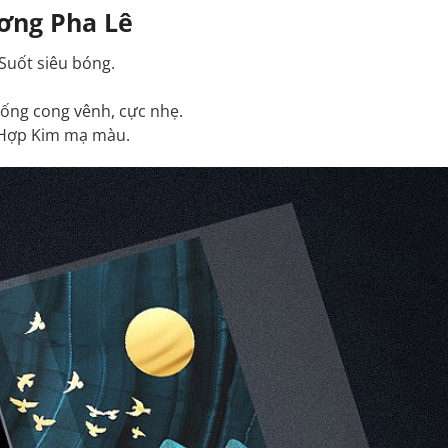
ơng Pha Lê
 Suốt siêu bóng.
ống cong vênh, cực nhẹ.
 Hợp Kim mạ màu.