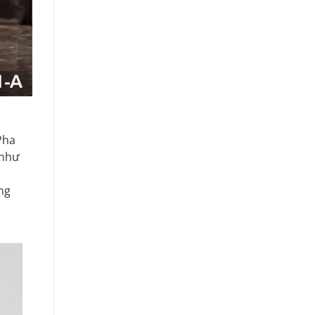
Pha
 như
ng