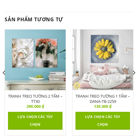
SẢN PHẨM TƯƠNG TỰ
TRANH TREO TƯỜNG 2 TẤM –
TRANH TREO TƯỜNG 1 TẤM –
TT30
DANA-TB-2259
290.000
₫
135.000
₫
LỰA CHỌN CÁC TÙY
LỰA CHỌN CÁC TÙY
CHỌN
CHỌN