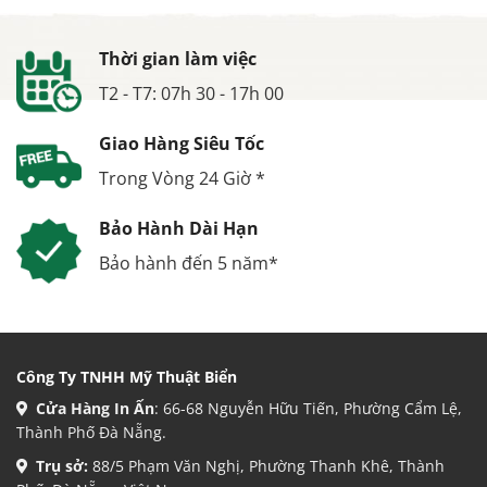
Thời gian làm việc
T2 - T7: 07h 30 - 17h 00
Giao Hàng Siêu Tốc
Trong Vòng 24 Giờ *
Bảo Hành Dài Hạn
Bảo hành đến 5 năm*
Công Ty TNHH Mỹ Thuật Biển
Cửa Hàng In Ấn
: 66-68 Nguyễn Hữu Tiến, Phường Cẩm Lệ,
Thành Phố Đà Nẵng.
Trụ sở:
88/5 Phạm Văn Nghị, Phường Thanh Khê, Thành