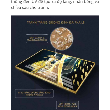
thống đèn UV để tạo ra độ láng, nhẵn bóng và
chiều sâu cho tranh.