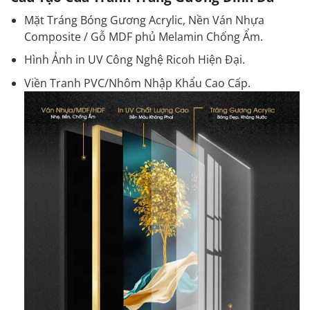
Mặt Tráng Bóng Gương Acrylic, Nền Ván Nhựa
Composite / Gỗ MDF phủ Melamin Chống Ẩm.
Hình Ảnh in UV Công Nghệ Ricoh Hiện Đại.
Viền Tranh PVC/Nhôm Nhập Khẩu Cao Cấp.