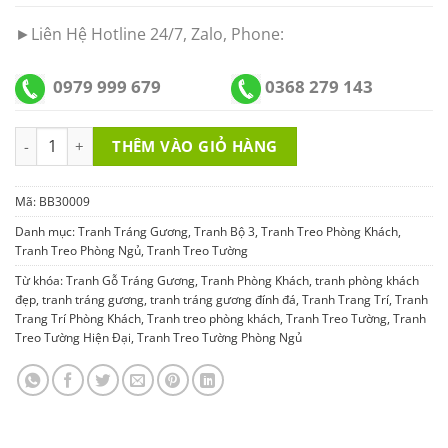
►Liên Hệ Hotline 24/7, Zalo, Phone:
0979 999 679
0368 279 143
Tranh Tráng Gương Đính Đá BB30009 số lượng
THÊM VÀO GIỎ HÀNG
Mã:
BB30009
Danh mục:
Tranh Tráng Gương
,
Tranh Bộ 3
,
Tranh Treo Phòng Khách
,
Tranh Treo Phòng Ngủ
,
Tranh Treo Tường
Từ khóa:
Tranh Gỗ Tráng Gương
,
Tranh Phòng Khách
,
tranh phòng khách
đẹp
,
tranh tráng gương
,
tranh tráng gương đính đá
,
Tranh Trang Trí
,
Tranh
Trang Trí Phòng Khách
,
Tranh treo phòng khách
,
Tranh Treo Tường
,
Tranh
Treo Tường Hiện Đại
,
Tranh Treo Tường Phòng Ngủ