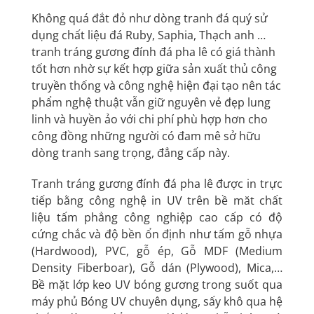
Không quá đắt đỏ như dòng tranh đá quý sử
dụng chất liệu đá Ruby, Saphia, Thạch anh …
tranh tráng gương đính đá pha lê có giá thành
tốt hơn nhờ sự kết hợp giữa sản xuất thủ công
truyền thống và công nghệ hiện đại tạo nên tác
phẩm nghệ thuật vẫn giữ nguyên vẻ đẹp lung
linh và huyền ảo với chi phí phù hợp hơn cho
công đồng những người có đam mê sở hữu
dòng tranh sang trọng, đẳng cấp này.
Tranh tráng gương đính đá pha lê được in trực
tiếp bằng công nghệ in UV trên bề măt chất
liệu tấm phẳng công nghiệp cao cấp có độ
cứng chắc và độ bền ổn định như tấm gỗ nhựa
(Hardwood), PVC, gỗ ép, Gỗ MDF (Medium
Density Fiberboar), Gỗ dán (Plywood), Mica,…
Bề mặt lớp keo UV bóng gương trong suốt qua
máy phủ Bóng UV chuyên dụng, sấy khô qua hệ