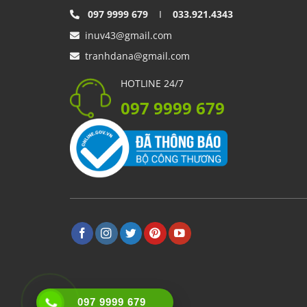
097 9999 679
I
033.921.4343
inuv43@gmail.com
tranhdana@gmail.com
HOTLINE 24/7
097 9999 679
097 9999 679