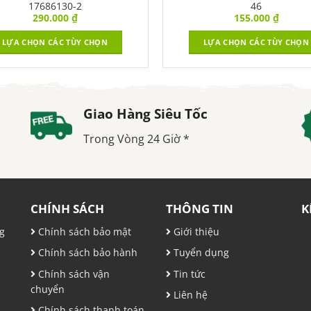
17686130-2
46
290.000
₫
155.000
₫
LỰA CHỌN CÁC TÙY CHỌN
LỰA CHỌN CÁC TÙY CHỌN
Giao Hàng Siêu Tốc
Trong Vòng 24 Giờ *
CHÍNH SÁCH
THÔNG TIN
K
g
Chính sách bảo mật
Giới thiệu
Chính sách bảo hành
Tuyển dụng
,
Chính sách vận
Tin tức
chuyển
Liên hệ
Chính sách thanh toán