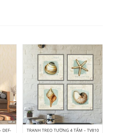
 DEF-
TRANH TREO TƯỜNG 4 TẤM – TV810