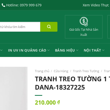
Hotline: 0979 999 679
Xem Video Thực
Giá Gốc Tại Nhà Sản
Xuất
IN UV IN QUẢNG CÁO
BẢNG HIỆU
NỘI THẤT
Trang chủ
/
Cửa Hàng
/
Tranh Treo Tường
/
Tra
TRANH TREO TƯỜNG 1 
DANA-18327225
210.000
₫