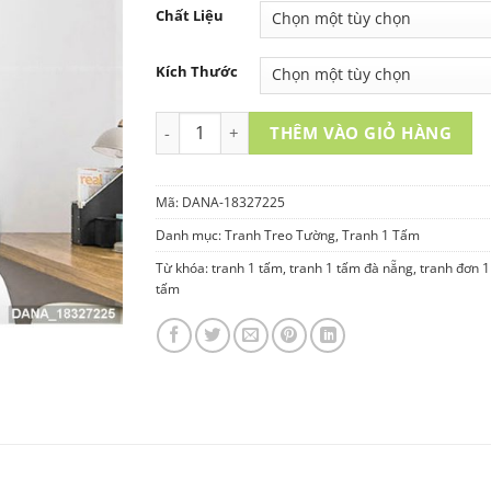
Chất Liệu
Kích Thước
TRANH TREO TƯỜNG 1 TẤM - DANA-1832722
THÊM VÀO GIỎ HÀNG
Mã:
DANA-18327225
Danh mục:
Tranh Treo Tường
,
Tranh 1 Tấm
Từ khóa:
tranh 1 tấm
,
tranh 1 tấm đà nẵng
,
tranh đơn 1
tấm