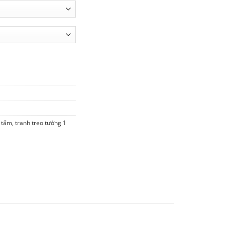
5 số lượng
 tấm
,
tranh treo tường 1