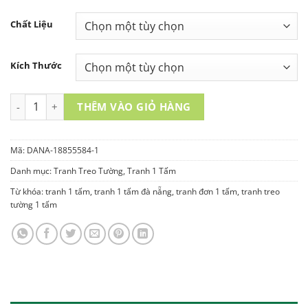
Chất Liệu
Kích Thước
TRANH TREO TƯỜNG 1 TẤM - DANA-18855584-1 số lượng
THÊM VÀO GIỎ HÀNG
Mã:
DANA-18855584-1
Danh mục:
Tranh Treo Tường
,
Tranh 1 Tấm
Từ khóa:
tranh 1 tấm
,
tranh 1 tấm đà nẵng
,
tranh đơn 1 tấm
,
tranh treo
tường 1 tấm