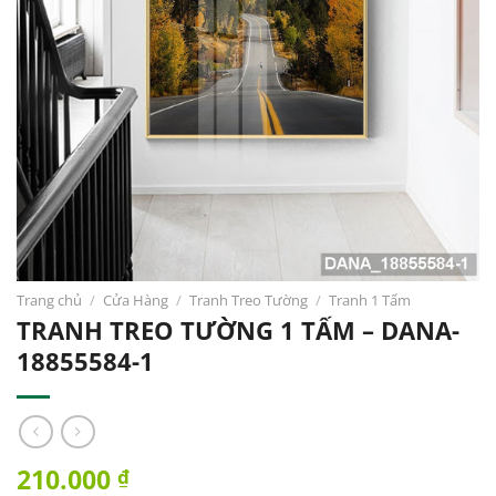
Trang chủ
/
Cửa Hàng
/
Tranh Treo Tường
/
Tranh 1 Tấm
TRANH TREO TƯỜNG 1 TẤM – DANA-
18855584-1
210.000
₫