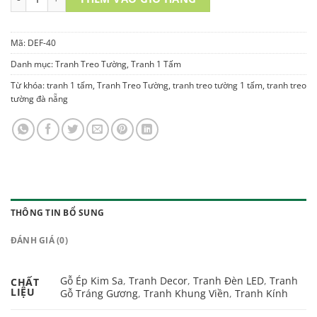
Mã:
DEF-40
Danh mục:
Tranh Treo Tường
,
Tranh 1 Tấm
Từ khóa:
tranh 1 tấm
,
Tranh Treo Tường
,
tranh treo tường 1 tấm
,
tranh treo
tường đà nẵng
THÔNG TIN BỔ SUNG
ĐÁNH GIÁ (0)
Gỗ Ép Kim Sa
,
Tranh Decor
,
Tranh Đèn LED
,
Tranh
CHẤT
LIỆU
Gỗ Tráng Gương
,
Tranh Khung Viền
,
Tranh Kính