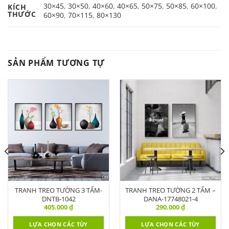
30×45
,
30×50
,
40×60
,
40×65
,
50×75
,
50×85
,
60×100
,
KÍCH
THƯỚC
60×90
,
70×115
,
80×130
SẢN PHẨM TƯƠNG TỰ
TRANH TREO TƯỜNG 3 TẤM-
TRANH TREO TƯỜNG 2 TẤM –
DNTB-1042
DANA-17748021-4
405.000
₫
290.000
₫
LỰA CHỌN CÁC TÙY
LỰA CHỌN CÁC TÙY