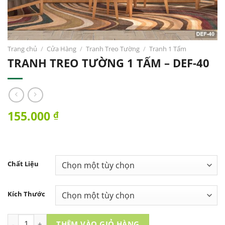
Trang chủ
/
Cửa Hàng
/
Tranh Treo Tường
/
Tranh 1 Tấm
TRANH TREO TƯỜNG 1 TẤM – DEF-40
155.000
₫
Chất Liệu
Kích Thước
TRANH TREO TƯỜNG 1 TẤM - DEF-40 số lượng
THÊM VÀO GIỎ HÀNG