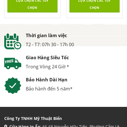
LỰA CHỌN CÁC TÙY
LỰA CHỌN CÁC TÙY
CHỌN
CHỌN
Thời gian làm việc
T2 - T7: 07h 30 - 17h 00
Giao Hàng Siêu Tốc
Trong Vòng 24 Giờ *
Bảo Hành Dài Hạn
Bảo hành đến 5 năm*
Công Ty TNHH Mỹ Thuật Biển
Cửa Hàng In Ấn
: 66-68 Nguyễn Hữu Tiến, Phường Cẩm Lệ,