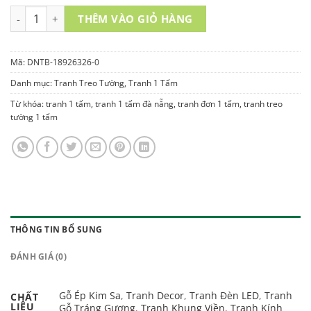
TRANH TREO TƯỜNG 1 TẤM - DNTB-18926326-0 số lượng
THÊM VÀO GIỎ HÀNG
Mã:
DNTB-18926326-0
Danh mục:
Tranh Treo Tường
,
Tranh 1 Tấm
Từ khóa:
tranh 1 tấm
,
tranh 1 tấm đà nẵng
,
tranh đơn 1 tấm
,
tranh treo
tường 1 tấm
THÔNG TIN BỔ SUNG
ĐÁNH GIÁ (0)
Gỗ Ép Kim Sa
,
Tranh Decor
,
Tranh Đèn LED
,
Tranh
CHẤT
LIỆU
Gỗ Tráng Gương
,
Tranh Khung Viền
,
Tranh Kính