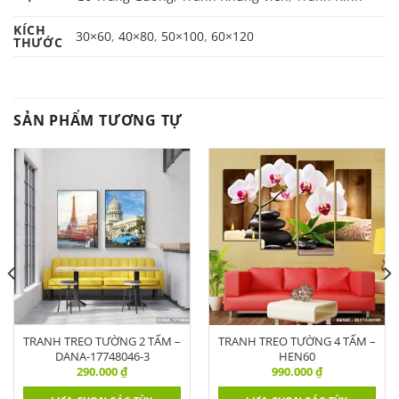
KÍCH
30×60
,
40×80
,
50×100
,
60×120
THƯỚC
SẢN PHẨM TƯƠNG TỰ
TRANH TREO TƯỜNG 2 TẤM –
TRANH TREO TƯỜNG 4 TẤM –
DANA-17748046-3
HEN60
290.000
₫
990.000
₫