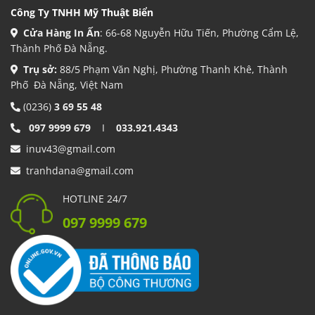
Công Ty TNHH Mỹ Thuật Biển
Cửa Hàng In Ấn
: 66-68 Nguyễn Hữu Tiến, Phường Cẩm Lệ,
Thành Phố Đà Nẵng.
Trụ sở:
88/5 Phạm Văn Nghị, Phường Thanh Khê, Thành
Phố Đà Nẵng, Việt Nam
(0236)
3 69 55 48
097 9999 679
I
033.921.4343
inuv43@gmail.com
tranhdana@gmail.com
HOTLINE 24/7
097 9999 679