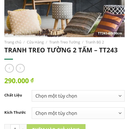
Trang chủ
/
Cửa Hàng
/
Tranh Treo Tường
/
Tranh Bộ 2
TRANH TREO TƯỜNG 2 TẤM – TT243
290.000
₫
Chất Liệu
Kích Thước
TRANH TREO TƯỜNG 2 TẤM – TT243 số lượng