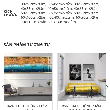
30x40cmx2tấm
,
30x45cmx2tấm
,
30x50cmx2tấm
,
40x55cmx2tấm
,
40x60cmx2tấm
,
40x65cmx2tấm
,
KÍCH
50x65cmx2tấm
,
50x75cmx2tấm
,
50x85cmx2tấm
,
THƯỚC
60x100cmx2tấm
,
60x80cmx2tấm
,
60x90cmx2tấm
,
70x115cmx2tấm
,
80x130cmx2tấm
SẢN PHẨM TƯƠNG TỰ
TRANH TREO TƯỜNG 1 TẤM –
TRANH TREO TƯỜNG 2 TẤM –
BEN57
DANA-17748021-4