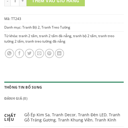
THÊM VÀO GIỎ HÀNG
Mã:
TT243
Danh mục:
Tranh Bộ 2
,
Tranh Treo Tường
Từ khóa:
tranh 2 tấm
,
tranh 2 tấm đà nẵng
,
tranh bộ 2 tấm
,
tranh treo
tường 2 tấm
,
tranh treo tường đà nẵng
THÔNG TIN BỔ SUNG
ĐÁNH GIÁ (0)
Gỗ Ép Kim Sa
,
Tranh Decor
,
Tranh Đèn LED
,
Tranh
CHẤT
LIỆU
Gỗ Tráng Gương
,
Tranh Khung Viền
,
Tranh Kính