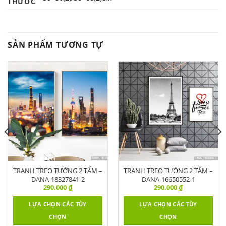
THƯỚC
SẢN PHẨM TƯƠNG TỰ
TRANH TREO TƯỜNG 2 TẤM –
TRANH TREO TƯỜNG 2 TẤM –
DANA-18327841-2
DANA-16650552-1
290.000
₫
290.000
₫
LỰA CHỌN CÁC TÙY
LỰA CHỌN CÁC TÙY
CHỌN
CHỌN