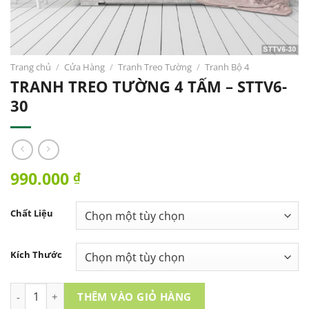
Trang chủ
/
Cửa Hàng
/
Tranh Treo Tường
/
Tranh Bộ 4
TRANH TREO TƯỜNG 4 TẤM – STTV6-
30
990.000
₫
Chất Liệu
Kích Thước
TRANH TREO TƯỜNG 4 TẤM - STTV6-30 số lượng
THÊM VÀO GIỎ HÀNG