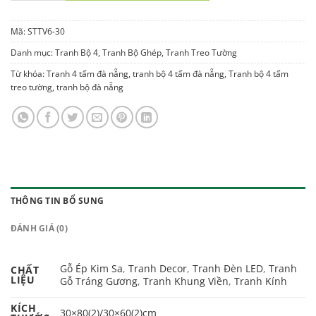
Mã:
STTV6-30
Danh mục:
Tranh Bộ 4
,
Tranh Bộ Ghép
,
Tranh Treo Tường
Từ khóa:
Tranh 4 tấm đà nẵng
,
tranh bộ 4 tấm đà nẵng
,
Tranh bộ 4 tấm
treo tường
,
tranh bộ đà nẵng
THÔNG TIN BỔ SUNG
ĐÁNH GIÁ (0)
Gỗ Ép Kim Sa
,
Tranh Decor
,
Tranh Đèn LED
,
Tranh
CHẤT
LIỆU
Gỗ Tráng Gương
,
Tranh Khung Viền
,
Tranh Kính
KÍCH
30×80(2)/30×60(2)cm