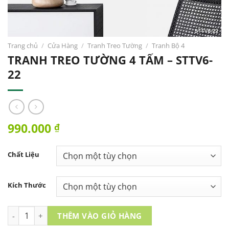
Trang chủ
/
Cửa Hàng
/
Tranh Treo Tường
/
Tranh Bộ 4
TRANH TREO TƯỜNG 4 TẤM – STTV6-
22
990.000
₫
Chất Liệu
Kích Thước
TRANH TREO TƯỜNG 4 TẤM - STTV6-22 số lượng
THÊM VÀO GIỎ HÀNG