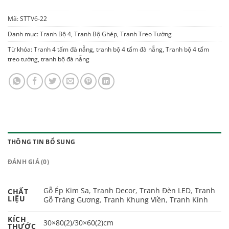
Mã:
STTV6-22
Danh mục:
Tranh Bộ 4
,
Tranh Bộ Ghép
,
Tranh Treo Tường
Từ khóa:
Tranh 4 tấm đà nẵng
,
tranh bộ 4 tấm đà nẵng
,
Tranh bộ 4 tấm
treo tường
,
tranh bộ đà nẵng
THÔNG TIN BỔ SUNG
ĐÁNH GIÁ (0)
Gỗ Ép Kim Sa
,
Tranh Decor
,
Tranh Đèn LED
,
Tranh
CHẤT
LIỆU
Gỗ Tráng Gương
,
Tranh Khung Viền
,
Tranh Kính
KÍCH
30×80(2)/30×60(2)cm
THƯỚC