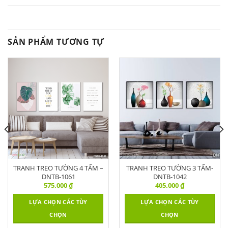
SẢN PHẨM TƯƠNG TỰ
TRANH TREO TƯỜNG 4 TẤM –
TRANH TREO TƯỜNG 3 TẤM-
DNTB-1061
DNTB-1042
575.000
₫
405.000
₫
LỰA CHỌN CÁC TÙY
LỰA CHỌN CÁC TÙY
CHỌN
CHỌN