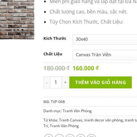
Miên phí giao hàng và lắp đặt tại Đà 
Chất lượng cao, bền màu, sắc nét.
Tùy Chọn Kích Thước, Chất Liệu:
Kích Thước
Chất Liệu
Original
Current
180.000
160.000
₫
₫
price
price
was:
is:
Tranh Văn Phòng - Không Nhận Công Việc Là
THÊM VÀO GIỎ HÀNG
180.000 ₫.
160.000 ₫.
Mã:
TVP-068
Danh mục:
Tranh Văn Phòng
Từ khóa:
Tranh Canvas
,
tranh decor văn phòng
,
tranh t
Trí
,
Tranh Văn Phòng