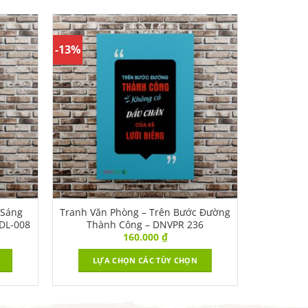
-13%
 Sáng
Tranh Văn Phòng – Trên Bước Đường
DL-008
Thành Công – DNVPR 236
160.000
₫
LỰA CHỌN CÁC TÙY CHỌN