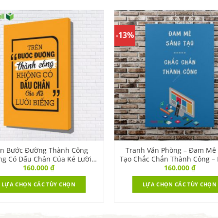
-13%
ên Bước Đường Thành Công
Tranh Văn Phòng – Đam Mê
ng Có Dấu Chân Của Kẻ Lười
Tạo Chắc Chắn Thành Công – 
160.000
₫
160.000
₫
Biếng | VPBR-135
LỰA CHỌN CÁC TÙY CHỌN
LỰA CHỌN CÁC TÙY CHỌN