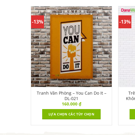
-13%
-13%
hông Làm
Tranh Văn Phòng – You Can Do It –
Tr
5
DL-021
Khô
160.000
₫
CHỌN
LỰA CHỌN CÁC TÙY CHỌN