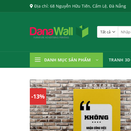
Chuyển
Địa chỉ: 68 Nguyễn Hữu Tiến, Cẩm Lệ, Đà Nẵng
đến
nội
dung
Tìm
kiếm:
DANH MỤC SẢN PHẨM
TRANH 3D
-13%