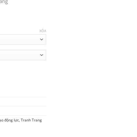
Nẵng
XÓA
m Cuối Tuần - TVP-068 số lượng
ạo động lực
,
Tranh Trang