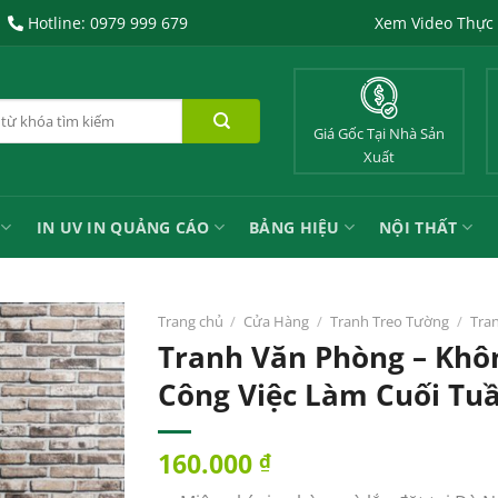
Hotline: 0979 999 679
Xem Video Thực
Giá Gốc Tại Nhà Sản
Xuất
IN UV IN QUẢNG CÁO
BẢNG HIỆU
NỘI THẤT
Trang chủ
/
Cửa Hàng
/
Tranh Treo Tường
/
Tra
Tranh Văn Phòng – Kh
Công Việc Làm Cuối Tuầ
160.000
₫